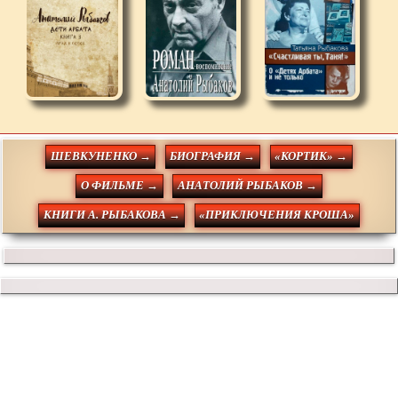
ШЕВКУНЕНКО →
БИОГРАФИЯ →
«КОРТИК» →
О ФИЛЬМЕ →
АНАТОЛИЙ РЫБАКОВ →
КНИГИ А. РЫБАКОВА →
«ПРИКЛЮЧЕНИЯ КРОША»