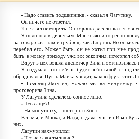
- Надо ставить подшипники, - сказал я Лагутину.
Он ничего не ответил.
Я не стал повторять. Он хорошо расслышал, что я с
Я подошел к девочкам. Мне было интересно послу
разговаривает такой грубиян, как Лагутин. Но он молч
перебил его. Может быть, он не хотел при мне про
быть, к моему приходу уже все закончил, исчерпал себ
Вдруг в цех вошла диспетчер Зина и остановилась 
Я подумал, что сейчас будет небольшой скандале
обрадовался. Пусть Майка увидит, каков фрукт этот Ла
- Товарищ Лагутин, можно вас на минуточку, -
проговорила Зина.
У Лагутина сделалось сонное лицо.
- Чего еще?!
- На минуточку, - повторила Зина.
Все мы, и Майка, и Надя, и даже мастер Иван Куз
них.
Лагутин нахмурился:
- Что за секреты такие?