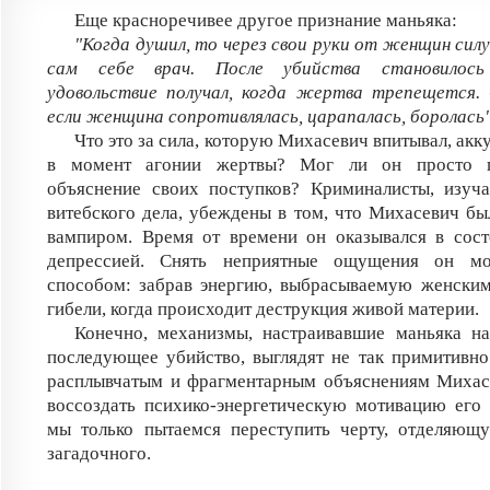
Еще красноречивее другое признание маньяка:
"Когда душил, то через свои руки от женщин силу
сам себе врач. После убийства становилось
удовольствие получал, когда жертва трепещется. 
если женщина сопротивлялась, царапалась, боролась"
Что это за сила, которую Михасевич впитывал, акк
в момент агонии жертвы? Мог ли он просто п
объяснение своих поступков? Криминалисты, изуч
витебского дела, убеждены в том, что Михасевич бы
вампиром. Время от времени он оказывался в сост
депрессией. Снять неприятные ощущения он мо
способом: забрав энергию, выбрасываемую женским
гибели, когда происходит деструкция живой материи.
Конечно, механизмы, настраивавшие маньяка н
последующее убийство, выглядят не так примитивн
расплывчатым и фрагментарным объяснениям Михас
воссоздать психико-энергетическую мотивацию его 
мы только пытаемся переступить черту, отделяющ
загадочного.