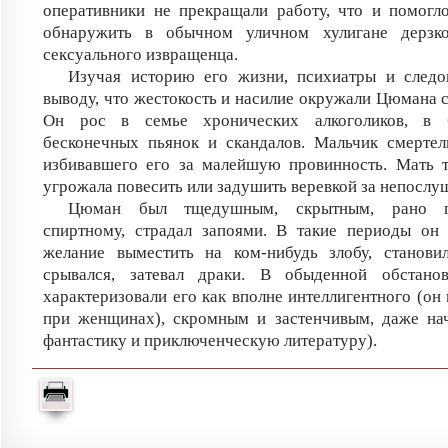
оперативники не прекращали работу, что и помогл
обнаружить в обычном уличном хулигане дерзк
сексуального извращенца.
Изучая историю его жизни, психиатры и следо
выводу, что жестокость и насилие окружали Цюмана с
Он рос в семье хронических алкоголиков, в б
бесконечных пьянок и скандалов. Мальчик смертел
избивавшего его за малейшую провинность. Мать т
угрожала повесить или задушить веревкой за непослу
Цюман был тщедушным, скрытным, рано пр
спиртному, страдал запоями. В такие периоды он
желание выместить на ком-нибудь злобу, становил
срывался, затевал драки. В обыденной обстан
характеризовали его как вполне интеллигентного (он
при женщинах), скромным и застенчивым, даже на
фантастику и приключенческую литературу).