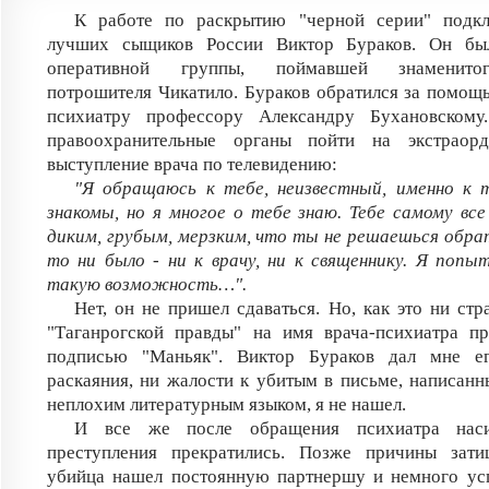
К работе по раскрытию "черной серии" подк
лучших сыщиков России Виктор Бураков. Он бы
оперативной группы, поймавшей знаменитог
потрошителя Чикатило. Бураков обратился за помощ
психиатру профессору Александру Бухановском
правоохранительные органы пойти на экстраор
выступление врача по телевидению:
"Я обращаюсь к тебе, неизвестный, именно к 
знакомы, но я многое о тебе знаю. Тебе самому в
диким, грубым, мерзким, что ты не решаешься обра
то ни было - ни к врачу, ни к священнику. Я поп
такую возможность…".
Нет, он не пришел сдаваться. Но, как это ни стр
"Таганрогской правды" на имя врача-психиатра п
подписью "Маньяк". Виктор Бураков дал мне е
раскаяния, ни жалости к убитым в письме, написанны
неплохим литературным языком, я не нашел.
И все же после обращения психиатра насил
преступления прекратились. Позже причины зати
убийца нашел постоянную партнершу и немного усп