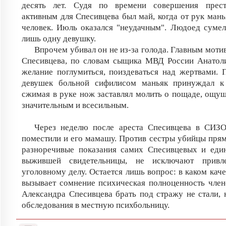
десять лет. Судя по времени совершения прес
активным для Спесивцева был май, когда от рук мань
человек. Июль оказался "неудачным". Людоед сумел
лишь одну девушку.
Впрочем убивал он не из-за голода. Главным моти
Спесивцева, по словам сыщика МВД России Анатоли
желание поглумиться, поиздеваться над жертвами.
девушек больной сифилисом маньяк принуждал к
сжимая в руке нож заставлял молить о пощаде, ощущ
значительным и всесильным.
Через неделю после ареста Спесивцева в СИЗО
поместили и его мамашу. Против сестры убийцы прямы
разноречивые показания самих Спесивцевых и един
выжившей свидетельницы, не исключают прив
уголовному делу. Остается лишь вопрос: в каком каче
вызывает сомнение психическая полноценность член
Александра Спесивцева брать под стражу не стали, 
обследования в местную психбольницу.