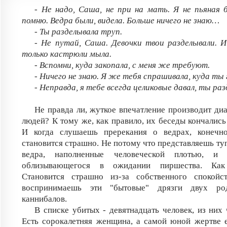
- Не надо, Саша, не при на мать. Я не пьяная 
помню. Ведра были, видела. Больше ничего не знаю…
- Ты разделывала труп.
- Не путай, Саша. Девочки твои разделывали. И 
только кастрюли мыла.
- Вспомни, куда закопала, с меня же требуют.
- Ничего не знаю. Я же тебя спрашивала, куда ты
- Неправда, я тебе всегда целиковые давал, ты ра
Не правда ли, жуткое впечатление производит диа
людей? К тому же, как правило, их беседы кончались
И когда слушаешь пререкания о ведрах, конечно
становится страшно. Не потому что представляешь ту
ведра, наполненные человеческой плотью, и 
облизывающегося в ожидании пиршества. Как
Становится страшно из-за собственного спокойс
воспринимаешь эти "бытовые" дрязги двух р
каннибалов.
В списке убитых - девятнадцать человек, из них 
Есть сорокалетняя женщина, а самой юной жертве 