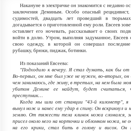
Накануне в электричке он знакомится с недавно о
заключения Деминым. Особо опасный рецидивист,
судимостей, двадцать лет проведший в тюрьма
догадывается о приготовленной ему роли. Евсеев зове
оставляет его ночевать, рассказывает о своих подв
войти в долю. Утром, выполняя задуманное, Евсеев 
свою одежду, в которой он совершал последние
рубашку, брюки, пиджак, ботинки.
Из показаний Евсеева:
"Подходило к вечеру. Я стал думать, как бы от 
Во-первых, он мне был уже не нужен, во-вторых, он 
чем занимаюсь, где живу, в третьих, на нем была мо
убитом Демине ее найдут, будет считаться,
преступник…
Когда мы шли от станции "43-й километр", я 
вынул нож и нанес ему удар в спину. Он вскрикнул и 
землю. От тяжести тела клинок ножа сломался, за
присел около него на корточки и обломком ножа, не 
на его крики, стал бить в голову и висок. Он к