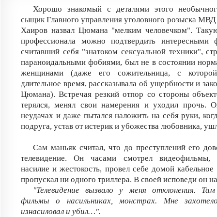
Хорошо знакомый с деталями этого необычно
сыщик Главного управления уголовного розыска МВД
Хаиров назвал Цюмана "мелким человечком". Такую
профессионала можно подтвердить интересными 
считавший себя "знатоком сексуальной техники", ст
параноидальными фобиями, был не в состоянии норм
женщинами (даже его сожительница, с которой
длительное время, рассказывала об ущербности и зак
Цюмана). Встречая резкий отпор со стороны объект
терялся, менял свои намерения и уходил прочь. О
неудачах и даже пытался наложить на себя руки, ког
подруга, устав от истерик и убожества любовника, ушл
Сам маньяк считал, что до преступлений его до
телевидение. Он часами смотрел видеофильмы, 
насилие и жестокость, провел себе домой кабельное 
пропускал ни одного триллера. В своей исповеди он н
"Телевидение вызвало у меня отклонения. Та
фильмы о насильниках, монстрах. Мне захотел
изнасиловал и убил…".