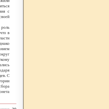
ужили
иться
ния с
своей
 роль
что в
ласти
днако
анием
округ
ткому
ались
одаря
ев. С
тории
сбора
онета