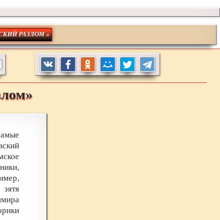
СКИЙ РАЗЛОМ »
злом»
самые
вский
мское
ники,
имер,
зятя
имира
орики