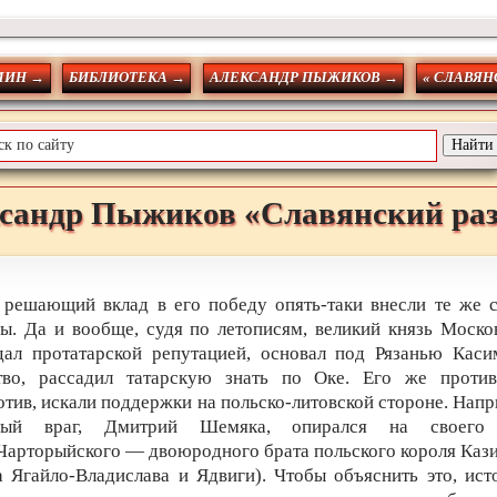
МИН →
БИБЛИОТЕКА →
АЛЕКСАНДР ПЫЖИКОВ →
« СЛАВЯН
сандр
Пыжиков
«Славянский ра
 решающий вклад в его победу опять-таки внесли те же 
ры. Да и вообще, судя по летописям, великий князь Моско
дал протатарской репутацией, основал под Рязанью Каси
тво, рассадил татарскую знать по Оке. Его же против
отив, искали поддержки на польско-литовской стороне. Напр
вный враг, Дмитрий Шемяка, опирался на своего 
 Чарторыйского — двоюродного брата польского короля Каз
а Ягайло-Владислава и Ядвиги). Чтобы объяснить это, ист