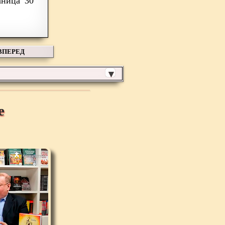
30
ВПЕРЕД
▼
е