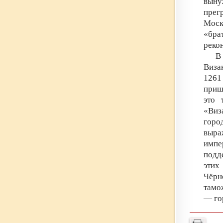
выну
прег
Моск
«бра
реко
В
Виза
1261
приш
это 
«Виз
горо
выра
импе
подд
этих
Чёрн
тамо
— го