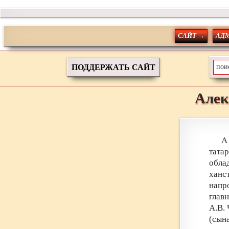
САЙТ →
АД
ПОДДЕРЖАТЬ САЙТ
Алек
А
тата
обла
ханс
напр
гла
А.В.
(сын