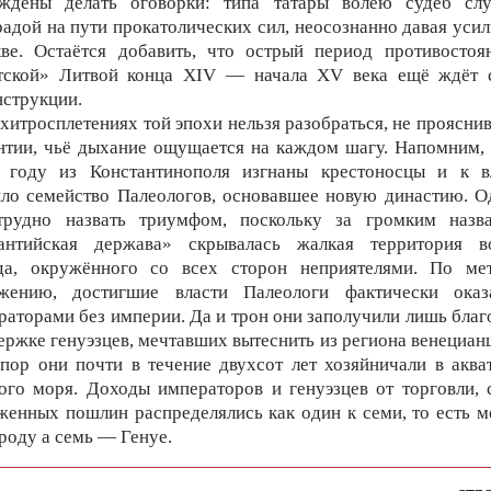
ждены делать оговорки: типа татары волею судеб сл
радой на пути прокатолических сил, неосознанно давая усил
ве. Остаётся добавить, что острый период противостоя
тской» Литвой конца XIV — начала XV века ещё ждёт 
нструкции.
 хитросплетениях той эпохи нельзя разобраться, не прояснив
нтии, чьё дыхание ощущается на каждом шагу. Напомним, 
 году из Константинополя изгнаны крестоносцы и к в
ло семейство Палеологов, основавшее новую династию. О
трудно назвать триумфом, поскольку за громким назв
антийская держава» скрывалась жалкая территория в
да, окружённого со всех сторон неприятелями. По ме
жению, достигшие власти Палеологи фактически оказ
раторами без империи. Да и трон они заполучили лишь благ
ержке генуэзцев, мечтавших вытеснить из региона венецианц
 пор они почти в течение двухсот лет хозяйничали в аква
ого моря. Доходы императоров и генуэзцев от торговли, 
женных пошлин распределялись как один к семи, то есть м
роду а семь — Генуе.