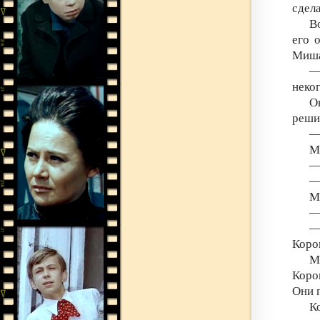
сдел
В
его 
Миша
—
неког
О
реши
—
М
—
—
М
—
—
Коро
М
Коро
Они п
К