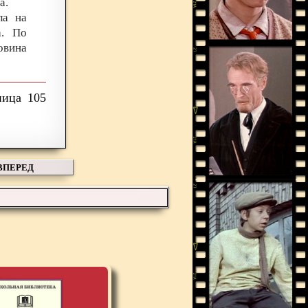
а.
ла на
а. По
овина
105
ВПЕРЕД