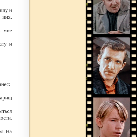
ишу и
 них.
, мне
ату и
знес:
варищ
ыться
ости.
ол. На