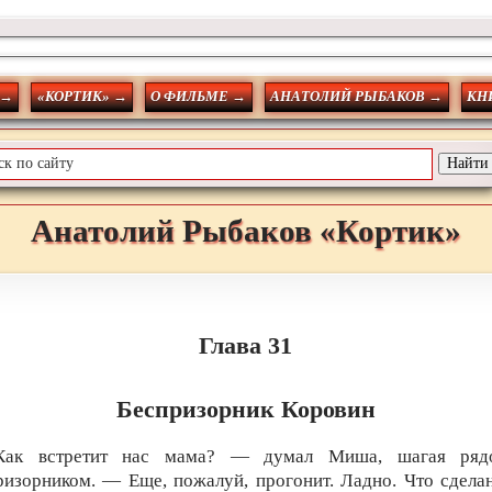
 →
«КОРТИК» →
О ФИЛЬМЕ →
АНАТОЛИЙ РЫБАКОВ →
КН
Анатолий
Рыбаков
«Кортик»
Глава 31
Беспризорник Коровин
Как встретит нас мама? — думал Миша, шагая ряд
ризорником. — Еще, пожалуй, прогонит. Ладно. Что сделан