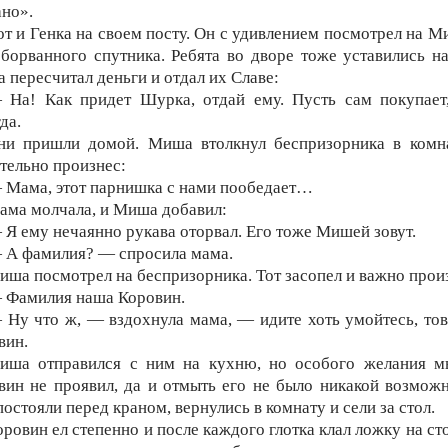
ано».
от и Генка на своем посту. Он с удивлением посмотрел на М
оборванного спутника. Ребята во дворе тоже уставились на
 пересчитал деньги и отдал их Славе:
 На! Как придет Шурка, отдай ему. Пусть сам покупает
да.
ни пришли домой. Миша втолкнул беспризорника в комн
тельно произнес:
 Мама, этот парнишка с нами пообедает…
ама молчала, и Миша добавил:
 Я ему нечаянно рукава оторвал. Его тоже Мишей зовут.
 А фамилия? — спросила мама.
иша посмотрел на беспризорника. Тот засопел и важно прои
 Фамилия наша Коровин.
 Ну что ж, — вздохнула мама, — идите хоть умойтесь, то
вин.
иша отправился с ним на кухню, но особого желания м
вин не проявил, да и отмыть его не было никакой возможн
остояли перед краном, вернулись в комнату и сели за стол.
оровин ел степенно и после каждого глотка клал ложку на ст