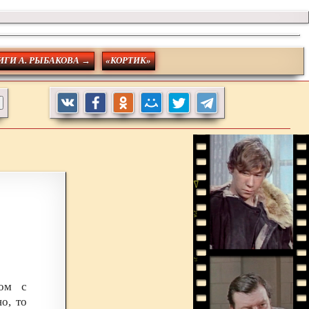
ИГИ А. РЫБАКОВА →
«КОРТИК»
ом с
о, то