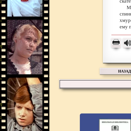
скате
М
спин
хмур
ему 
НАЗАД