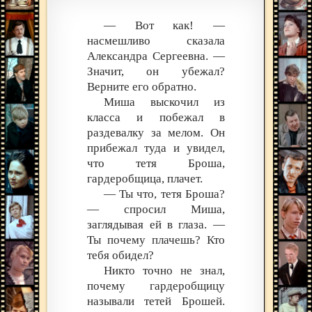
— Вот как! —
насмешливо сказала
Александра Сергеевна. —
Значит, он убежал?
Верните его обратно.
Миша выскочил из
класса и побежал в
раздевалку за мелом. Он
прибежал туда и увидел,
что тетя Броша,
гардеробщица, плачет.
— Ты что, тетя Броша?
— спросил Миша,
заглядывая ей в глаза. —
Ты почему плачешь? Кто
тебя обидел?
Никто точно не знал,
почему гардеробщицу
называли тетей Брошей.