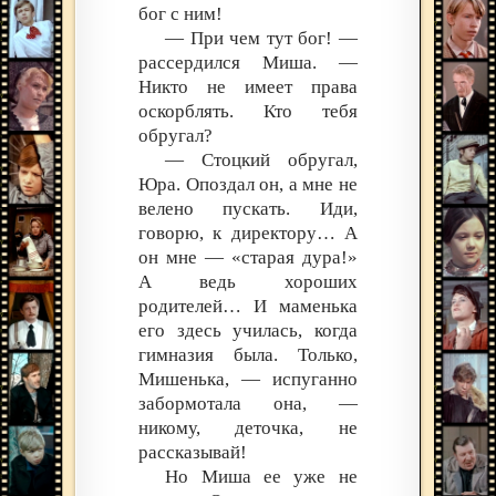
бог с ним!
— При чем тут бог! —
рассердился Миша. —
Никто не имеет права
оскорблять. Кто тебя
обругал?
— Стоцкий обругал,
Юра. Опоздал он, а мне не
велено пускать. Иди,
говорю, к директору… А
он мне — «старая дура!»
А ведь хороших
родителей… И маменька
его здесь училась, когда
гимназия была. Только,
Мишенька, — испуганно
забормотала она, —
никому, деточка, не
рассказывай!
Но Миша ее уже не