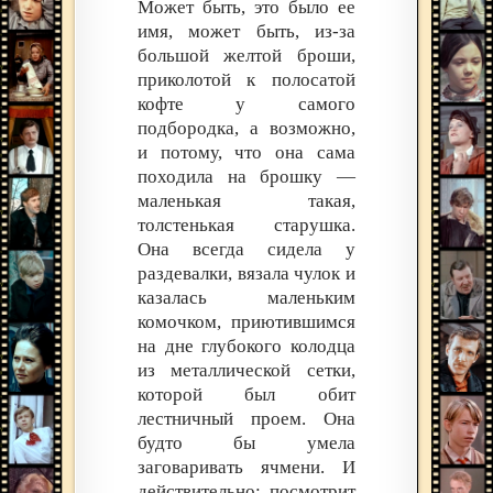
Может быть, это было ее
имя, может быть, из-за
большой желтой броши,
приколотой к полосатой
кофте у самого
подбородка, а возможно,
и потому, что она сама
походила на брошку —
маленькая такая,
толстенькая старушка.
Она всегда сидела у
раздевалки, вязала чулок и
казалась маленьким
комочком, приютившимся
на дне глубокого колодца
из металлической сетки,
которой был обит
лестничный проем. Она
будто бы умела
заговаривать ячмени. И
действительно: посмотрит