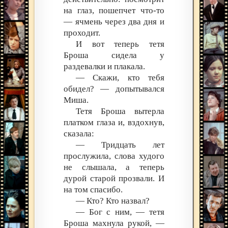
на глаз, пошепчет что-то
— ячмень через два дня и
проходит.
И вот теперь тетя
Броша сидела у
раздевалки и плакала.
— Скажи, кто тебя
обидел? — допытывался
Миша.
Тетя Броша вытерла
платком глаза и, вздохнув,
сказала:
— Тридцать лет
прослужила, слова худого
не слышала, а теперь
дурой старой прозвали. И
на том спасибо.
— Кто? Кто назвал?
— Бог с ним, — тетя
Броша махнула рукой, —