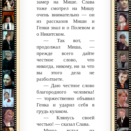
замер на Мише. Слава
тоже смотрел на Мишу
очень внимательно — он
из рассказов Миши и
Генки знал и о Полевом и
о Никитском.
— Так вот, —
продолжал Миша, —
прежде всего дайте
честное слово, что
никогда, никому, ни за что
вы этого дела не
разболтаете.
— Даю честное слово
благородного человека!
— торжественно объявил
Генка и ударил себя в
грудь кулаком.
— Клянусь своей
честью! — сказал Слава.
Миша встал, на