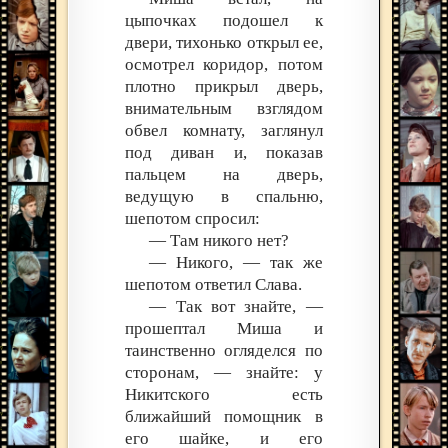
цыпочках подошел к
двери, тихонько открыл ее,
осмотрел коридор, потом
плотно прикрыл дверь,
внимательным взглядом
обвел комнату, заглянул
под диван и, показав
пальцем на дверь,
ведущую в спальню,
шепотом спросил:
— Там никого нет?
— Никого, — так же
шепотом ответил Слава.
— Так вот знайте, —
прошептал Миша и
таинственно огляделся по
сторонам, — знайте: у
Никитского есть
ближайший помощник в
его шайке, и его