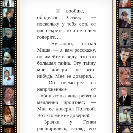
— И вообще, —
обиделся Слава, —
поскольку у тебя есть от
нас секреты, то и не о чем
говорить…
— Ну ладно, — сказал
Миша, — я вам расскажу,
но имейте в виду, что это
большая тайна. Эту тайну
мне доверил не кто-
нибудь. Мне ее доверил…
— Он посмотрел на
напряженные от
любопытства лица ребят и
медленно произнес: —
Мне ее доверил Полевой.
Вот кто мне ее доверил!
Зрачки у Генки
расширились, взгляд его