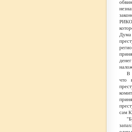
обви
незна
зако
РИКО 
котор
Дума
прест
реги
приня
денег
налож
В
что 
прес
комит
прин
прест
сам К
"Б
запах
один 