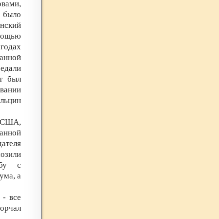
вами,
е было
нский
омощью
 годах
анной
седали
т был
ывании
Ельцин
 США,
анной
ателя
мозили
ьбу с
ума, а
 - все
ворчал