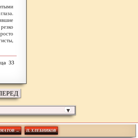
итыми
глаза.
явшие
 резко
просто
исты,
33
ПЕРЕД
▼
ОМАТОВ →
П. ХЛЕБНИКОВ