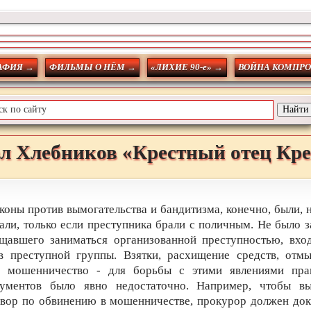
АФИЯ →
ФИЛЬМЫ О НЁМ →
«ЛИХИЕ 90-е» →
ВОЙНА КОМПР
л
Хлебников
«Крестный отец Кр
коны против вымогательства и бандитизма, конечно, были, 
али, только если преступника брали с поличным. Не было з
щавшего заниматься организованной преступностью, вхо
в преступной группы. Взятки, расхищение средств, отм
г, мошенничество - для борьбы с этими явлениями пра
рументов было явно недостаточно. Например, чтобы вы
вор по обвинению в мошенничестве, прокурор должен док