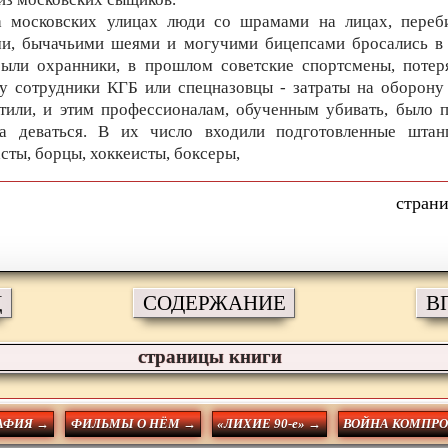
а московских улицах люди со шрамами на лицах, переб
и, бычачьими шеями и могучими бицепсами бросались в 
были охранники, в прошлом советские спортсмены, потер
у сотрудники КГБ или спецназовцы - затраты на оборону
тили, и этим профессионалам, обученным убивать, было 
да деваться. В их число входили подготовленные штанг
сты, борцы, хоккеисты, боксеры,
Д
СОДЕРЖАНИЕ
В
страницы книги
АФИЯ →
ФИЛЬМЫ О НЁМ →
«ЛИХИЕ 90-е» →
ВОЙНА КОМПР