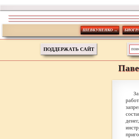
ШЕВКУНЕНКО →
БИОГР
ПОДДЕРЖАТЬ САЙТ
Паве
За
работ
запре
соста
дене
инст
приго