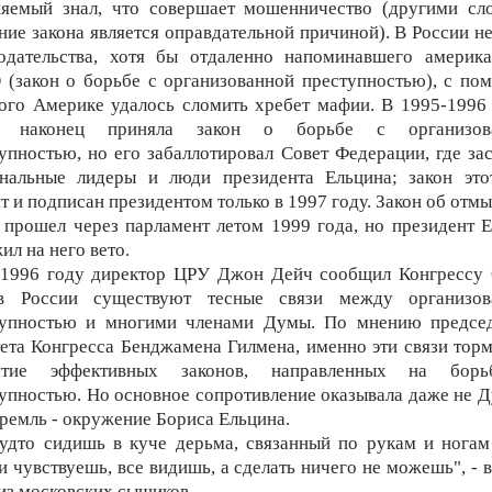
няемый знал, что совершает мошенничество (другими сло
ние закона является оправдательной причиной). В России н
нодательства, хотя бы отдаленно напоминавшего америка
(закон о борьбе с организованной преступностью), с п
ого Америке удалось сломить хребет мафии. В 1995-1996
 наконец приняла закон о борьбе с организов
упностью, но его забаллотировал Совет Федерации, где за
ональные лидеры и люди президента Ельцина; закон это
т и подписан президентом только в 1997 году. Закон об отм
 прошел через парламент летом 1999 года, но президент 
ил на него вето.
 1996 году директор ЦРУ Джон Дейч сообщил Конгрессу
в России существуют тесные связи между организов
тупностью и многими членами Думы. По мнению председ
ета Конгресса Бенджамена Гилмена, именно эти связи тор
ятие эффективных законов, направленных на бор
упностью. Но основное сопротивление оказывала даже не Д
ремль - окружение Бориса Ельцина.
удто сидишь в куче дерьма, связанный по рукам и ногам
и чувствуешь, все видишь, а сделать ничего не можешь", - 
из московских сыщиков.