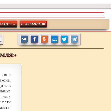
ОМАТОВ →
П. ХЛЕБНИКОВ
емля»
но они
акона,
дить в
ывание
вовых
нести
азать: