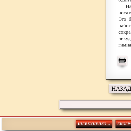
Н
носам
Это 
работ
сокра
неку
гимна
НАЗА
ШЕВКУНЕНКО →
БИОГР