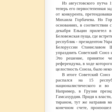
Из августовского путча 
теперь его первостепенная за
от конкурента, претендовавш
Михаила Горбачева. Но Гор
основаниях, в соответствии 
декабря Ельцин прилетел в
Беловежская пуща, где встрет
республик - президентом Ук
Белоруссии Станиславом 
упразднить Советский Союз и
Это решение, принятое че
референдума, в ходе которог
целостность Союза, было нек
В итоге Советский Союз 
распался на 15 республ
националистического и во 
Например, в Грузии прези
Гамсахурдия. Придя к власти
тираном, тут же натравив м
конечном счете, произошел