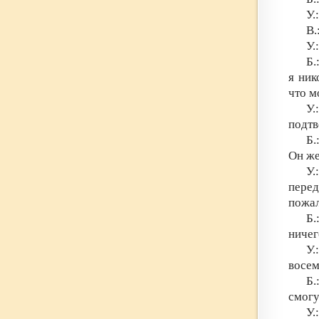
У.
В.
У.
Б.
я ник
что м
У.
подтв
Б.
Он же
У.
перед
пожал
Б.
ничег
У.
восем
Б.
смогу
У.