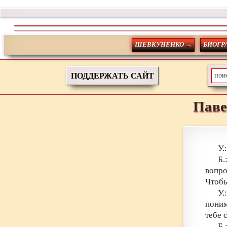
ШЕВКУНЕНКО →
БИОГР
ПОДДЕРЖАТЬ САЙТ
Паве
У.
Б.
вопро
Чтобы
У
поним
тебе 
Б.