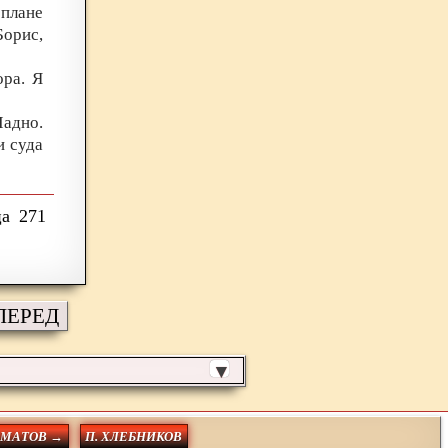
плане
Борис,
ора. Я
Ладно.
и суда
271
ПЕРЕД
▼
ОМАТОВ →
П. ХЛЕБНИКОВ