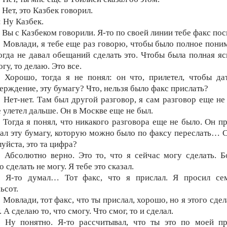
: Нет, это Казбек говорил.
: Ну Казбек.
: Вы с Казбеком говорили. Я-то по своей линии тебе факс пос
: Мовлади, я тебе еще раз говорю, чтобы было полное пони
огда не давал обещаний сделать это. Чтобы была полная яс
огу, то делаю. Это все.
: Хорошо, тогда я не понял: он что, прилетел, чтобы да
ерждение, эту бумагу? Что, нельзя было факс прислать?
: Нет-нет. Там был другой разговор, я сам разговор еще не
 улетел дальше. Он в Москве еще не был.
: Тогда я понял, что никакого разговора еще не было. Он п
ал эту бумагу, которую можно было по факсу переслать… 
уйста, это та цифра?
: Абсолютно верно. Это то, что я сейчас могу сделать. 
о сделать не могу. Я тебе это сказал.
: Я-то думал… Тот факс, что я прислал. Я просил сем
ьсот.
: Мовлади, тот факс, что ты прислал, хорошо, но я этого сдел
. А сделаю то, что смогу. Что смог, то и сделал.
: Ну понятно. Я-то рассчитывал, что ты это по моей п