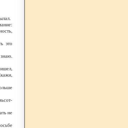
ылал.
мание:
ность,
ть это
 знаю.
ришел,
Скажи,
Больше
ьсот-
ать не
росьбе