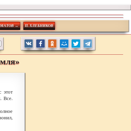
ОМАТОВ →
П. ХЛЕБНИКОВ
емля»
с этот
. Все.
олное
вонил,