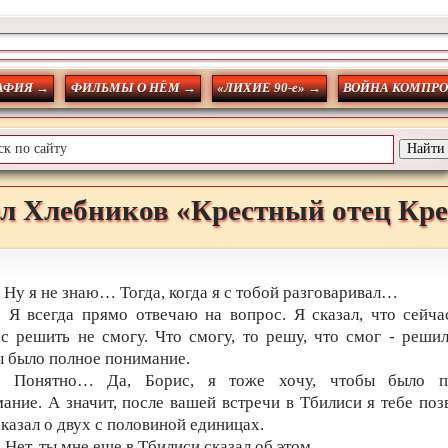
АФИЯ →
ФИЛЬМЫ О НЁМ →
«ЛИХИЕ 90-е» →
ВОЙНА КОМПР
л
Хлебников
«Крестный отец Кр
: Ну я не знаю… Тогда, когда я с тобой разговаривал…
: Я всегда прямо отвечаю на вопрос. Я сказал, что сейча
с решить не смогу. Что смогу, то решу, что смог - решил
 было полное понимание.
.: Понятно… Да, Борис, я тоже хочу, чтобы было п
ание. А значит, после вашей встречи в Тбилиси я тебе поз
сказал о двух с половиной единицах.
: Нет, ты мне еще в Тбилиси сказал об этом.