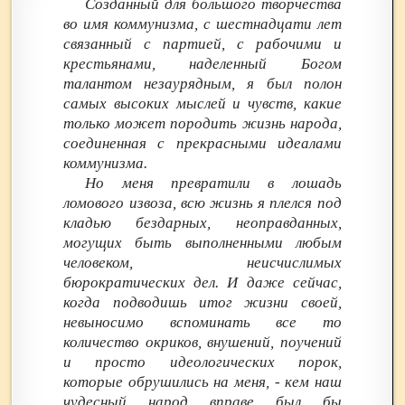
Созданный для большого творчества
во имя коммунизма, с шестнадцати лет
связанный с партией, с рабочими и
крестьянами, наделенный Богом
талантом незаурядным, я был полон
самых высоких мыслей и чувств, какие
только может породить жизнь народа,
соединенная с прекрасными идеалами
коммунизма.
Но меня превратили в лошадь
ломового извоза, всю жизнь я плелся под
кладью бездарных, неоправданных,
могущих быть выполненными любым
человеком, неисчислимых
бюрократических дел. И даже сейчас,
когда подводишь итог жизни своей,
невыносимо вспоминать все то
количество окриков, внушений, поучений
и просто идеологических порок,
которые обрушились на меня, - кем наш
чудесный народ вправе был бы