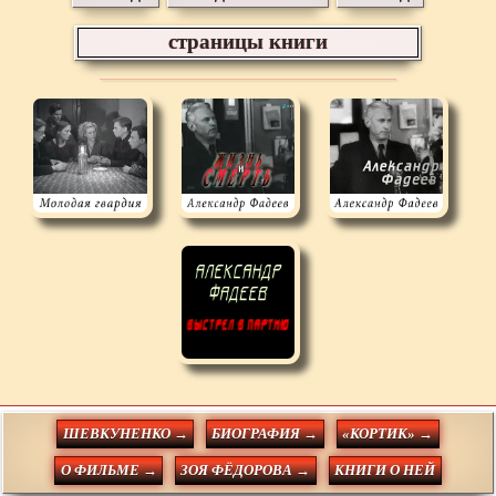
страницы книги
ШЕВКУНЕНКО →
БИОГРАФИЯ →
«КОРТИК» →
О ФИЛЬМЕ →
ЗОЯ ФЁДОРОВА →
КНИГИ О НЕЙ