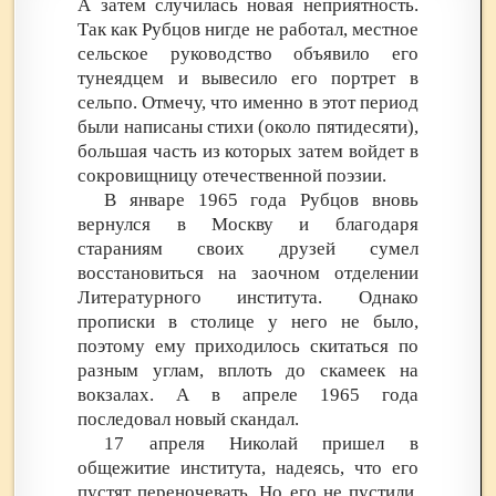
А затем случилась новая неприятность.
Так как Рубцов нигде не работал, местное
сельское руководство объявило его
тунеядцем и вывесило его портрет в
сельпо. Отмечу, что именно в этот период
были написаны стихи (около пятидесяти),
большая часть из которых затем войдет в
сокровищницу отечественной поэзии.
В январе 1965 года Рубцов вновь
вернулся в Москву и благодаря
стараниям своих друзей сумел
восстановиться на заочном отделении
Литературного института. Однако
прописки в столице у него не было,
поэтому ему приходилось скитаться по
разным углам, вплоть до скамеек на
вокзалах. А в апреле 1965 года
последовал новый скандал.
17 апреля Николай пришел в
общежитие института, надеясь, что его
пустят переночевать. Но его не пустили.