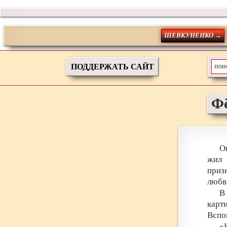
ШЕВКУНЕНКО →
ПОДДЕРЖАТЬ САЙТ
Ф
О
жил 
приз
любв
В
карт
Вспо
«