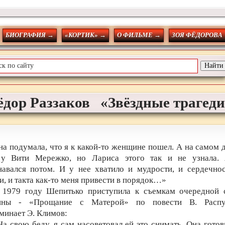
БИОГРАФИЯ →
«КОРТИК» →
О ФИЛЬМЕ →
ЗОЯ ФЁДОРОВА
ёдор
Раззаков
«Звёздные трагед
на подумала, что я к какой-то женщине пошел. А на самом д
у Вити Мережко, но Лариса этого так и не узнала.
навался потом. И у нее хватило и мудрости, и сердечнос
и, и такта как-то меня привести в порядок…»
 1979 году Шепитько приступила к съемкам очередной 
ины - «Прощание с Матерой» по повести В. Распу
минает Э. Климов:
На свою беду, я сам насоветовал ей это снимать. Она готов