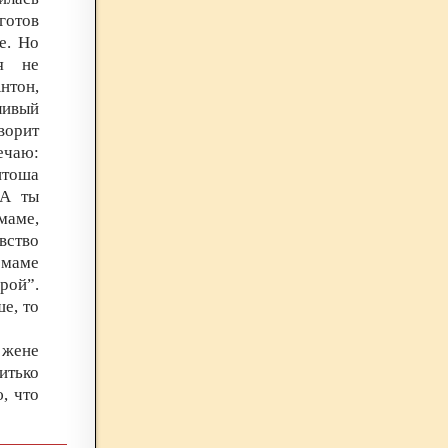
готов
е. Но
ия не
нтон,
ливый
ворит
ечаю:
нтоша
“А ты
маме,
вство
 маме
рой”.
е, то
 жене
итько
, что