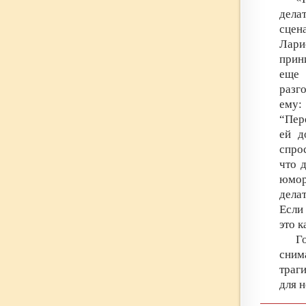
дела
сцен
Лари
прин
еще 
разг
ему:
“Пер
ей д
спро
что 
юмор
дела
Если
это к
Г
сним
траг
для н