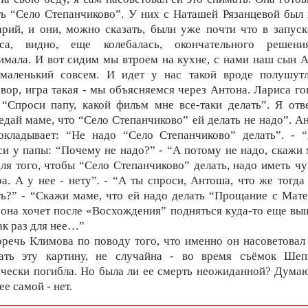
ть “Село Степанчиково”. У них с Наташей Рязанцевой был 
арий, и они, можно сказать, были уже почти что в запуск
са, видно, еще колебалась, окончательного решен
имала. И вот сидим мы втроем на кухне, с нами наш сын А
маленький совсем. И идет у нас такой вроде полушут
овор, игра такая - мы объясняемся через Антона. Лариса го
 “Спроси папу, какой фильм мне все-таки делать”. Я отв
едай маме, что “Село Степанчиково” ей делать не надо”. А
окладывает: “Не надо “Село Степанчиково” делать”. - 
си у папы: “Почему не надо?” - “А потому не надо, скажи 
для того, чтобы “Село Степанчиково” делать, надо иметь чу
а. А у нее - нету”. - “А ты спроси, Антоша, что же тогда
ть?” - “Скажи маме, что ей надо делать “Прощание с Мате
 она хочет после «Восхождения” подняться куда-то еще выш
ак раз для нее…”
оречь Климова по поводу того, что именно он насоветовал
ать эту картину, не случайна - во время съёмок Шеп
ически погибла. Но была ли ее смерть неожиданной? Думаю
ее самой - нет.