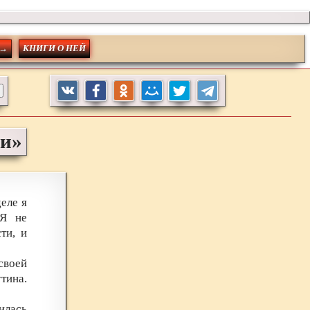
 →
КНИГИ О НЕЙ
ии»
еле я
 Я не
ти, и
своей
тина.
илась