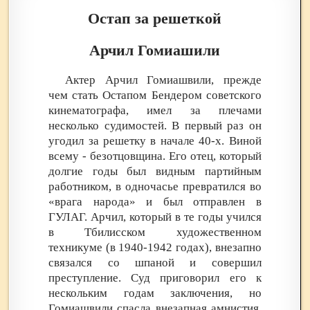
Остап за решеткой
Арчил Гомиашили
Актер Арчил Гомиашвили, прежде
чем стать Остапом Бендером советского
кинематографа, имел за плечами
несколько судимостей. В первый раз он
угодил за решетку в начале 40-х. Виной
всему - безотцовщина. Его отец, который
долгие годы был видным партийным
работником, в одночасье превратился во
«врага народа» и был отправлен в
ГУЛАГ. Арчил, который в те годы учился
в Тбилисском художественном
техникуме (в 1940-1942 годах), внезапно
связался со шпаной и совершил
преступление. Суд приговорил его к
нескольким годам заключения, но
Гомиашвили спасла внезапная амнистия,