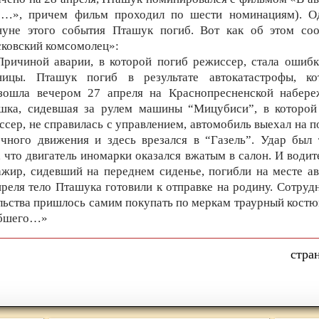
о…», причем фильм проходил по шести номинациям). О
нуне этого события Пташук погиб. Вот как об этом со
ковский комсомолец»:
Причиной аварии, в которой погиб режиссер, стала ошибк
ницы. Пташук погиб в результате автокатастрофы, ко
зошла вечером 27 апреля на Краснопресненской набере
шка, сидевшая за рулем машины “Мицубиси”, в которой
ссер, не справилась с управлением, автомобиль выехал на п
ечного движения и здесь врезался в “Газель”. Удар был 
, что двигатель иномарки оказался вжатым в салон. И водите
ажир, сидевший на переднем сиденье, погибли на месте ав
преля тело Пташука готовили к отправке на родину. Сотруд
льства пришлось самим покупать по меркам траурный костю
бшего…»