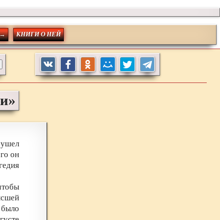
 →
КНИГИ О НЕЙ
ии»
 ушел
го он
гедия
чтобы
ысшей
 было
густе