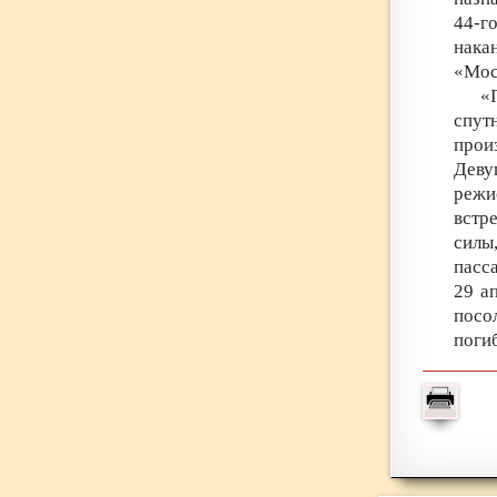
44-г
нака
«Мос
«
спут
прои
Деву
режи
встр
силы
пасс
29 а
посо
поги