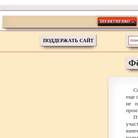
ШЕВКУНЕНКО →
ПОДДЕРЖАТЬ САЙТ
Ф
С
еще 
не п
прои
П
учас
кине
назн