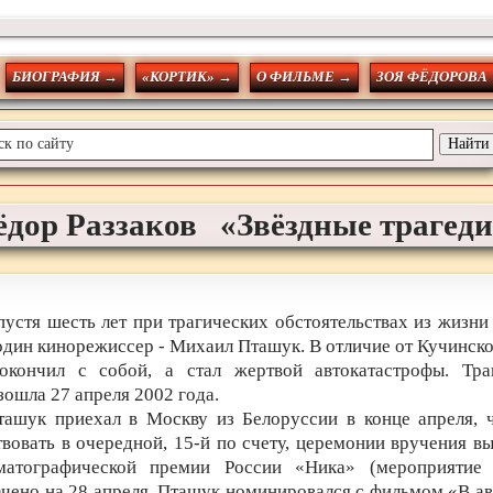
БИОГРАФИЯ →
«КОРТИК» →
О ФИЛЬМЕ →
ЗОЯ ФЁДОРОВА
ёдор
Раззаков
«Звёздные трагед
пустя шесть лет при трагических обстоятельствах из жизни
один кинорежиссер - Михаил Пташук. В отличие от Кучинско
окончил с собой, а стал жертвой автокатастрофы. Тра
зошла 27 апреля 2002 года.
ташук приехал в Москву из Белоруссии в конце апреля, 
твовать в очередной, 15-й по счету, церемонии вручения в
матографической премии России «Ника» (мероприятие
ачено на 28 апреля, Пташук номинировался с фильмом «В ав