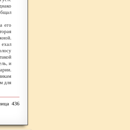
днако
общал
а его
торая
жной.
 ехал
олосу
такой
ль, и
арии.
никам
м для
436