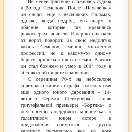
Не менее трагично сложилась судьба
и Володи Семенова. После «Нахаленка»
он снялся еще в нескольких фильмах,
однако, когда подрос, его шарм и
обаяние, которые так нравились
режиссерам, исчезли. И парню показали
от ворот поворот. За свою недолгую
жизнь Семенов сменил множество
профессий, но к какому-то одному
берегу прибиться так и не смог. В итоге
он стал бомжем и умер в 2004 году в
абсолютной нищете и забвении.
С середины 70-х на небосклоне
советского кинематографа зажглось имя
еще одного юного дарования - 14-
летнего Сережи Шевкуненко. После
триумфальной премьеры «Кортика» о
нем прочно утвердилось мнение как о
талантливом юном актере, и
предложения сниматься в других
картинах посыпались как из рога