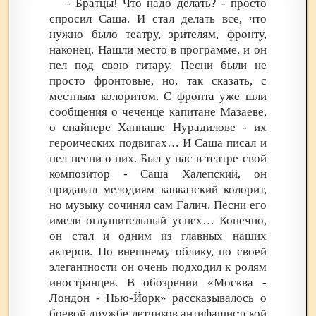
- Братцы! Что надо делать? - просто
спросил Саша. И стал делать все, что
нужно было театру, зрителям, фронту,
наконец. Нашли место в программе, и он
пел под свою гитару. Песни были не
просто фронтовые, но, так сказать, с
местным колоритом. С фронта уже шли
сообщения о чеченце капитане Мазаеве,
о снайпере Ханпаше Нурадилове - их
героических подвигах… И Саша писал и
пел песни о них. Был у нас в театре свой
композитор - Саша Халепский, он
придавал мелодиям кавказский колорит,
но музыку сочинял сам Галич. Песни его
имели оглушительный успех… Конечно,
он стал и одним из главных наших
актеров. По внешнему облику, по своей
элегантности он очень подходил к ролям
иностранцев. В обозрении «Москва -
Лондон - Нью-Йорк» рассказывалось о
боевой дружбе летчиков антифашистской