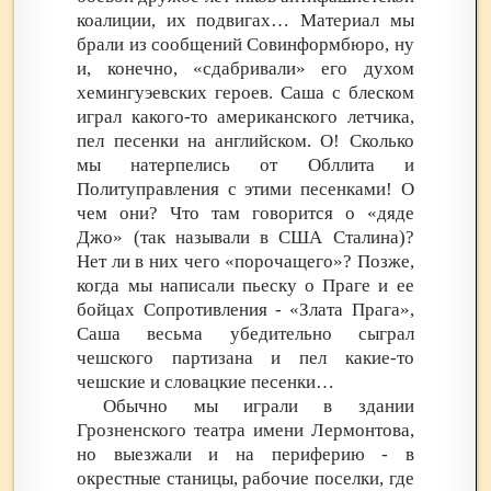
коалиции, их подвигах… Материал мы
брали из сообщений Совинформбюро, ну
и, конечно, «сдабривали» его духом
хемингуэевских героев. Саша с блеском
играл какого-то американского летчика,
пел песенки на английском. О! Сколько
мы натерпелись от Обллита и
Политуправления с этими песенками! О
чем они? Что там говорится о «дяде
Джо» (так называли в США Сталина)?
Нет ли в них чего «порочащего»? Позже,
когда мы написали пьеску о Праге и ее
бойцах Сопротивления - «Злата Прага»,
Саша весьма убедительно сыграл
чешского партизана и пел какие-то
чешские и словацкие песенки…
Обычно мы играли в здании
Грозненского театра имени Лермонтова,
но выезжали и на периферию - в
окрестные станицы, рабочие поселки, где