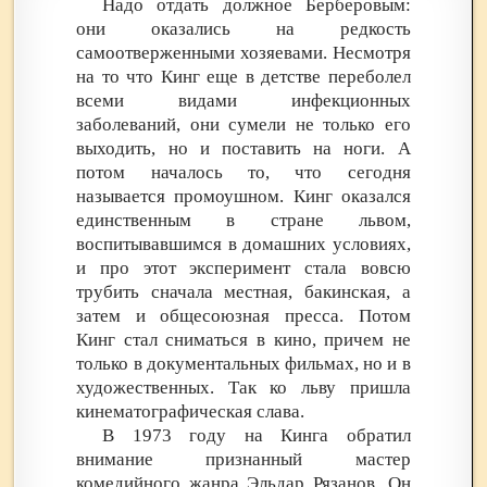
Надо отдать должное Берберовым:
они оказались на редкость
самоотверженными хозяевами. Несмотря
на то что Кинг еще в детстве переболел
всеми видами инфекционных
заболеваний, они сумели не только его
выходить, но и поставить на ноги. А
потом началось то, что сегодня
называется промоушном. Кинг оказался
единственным в стране львом,
воспитывавшимся в домашних условиях,
и про этот эксперимент стала вовсю
трубить сначала местная, бакинская, а
затем и общесоюзная пресса. Потом
Кинг стал сниматься в кино, причем не
только в документальных фильмах, но и в
художественных. Так ко льву пришла
кинематографическая слава.
В 1973 году на Кинга обратил
внимание признанный мастер
комедийного жанра Эльдар Рязанов. Он