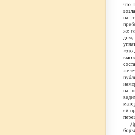
что 
возл
на т
приб
же г
дом,
упла
«это
выг
сост
жел
публ
наме
на п
види
мате
ей п
пере
Д
борь