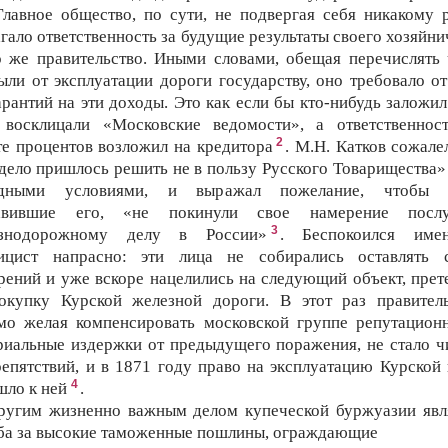
Главное общество, по сути, не подвергая себя никакому р
агало ответственность за будущие результаты своего хозяйни
о же правительство. Иными словами, обещая перечислять 
ыли от эксплуатации дороги государству, оно требовало от
арантий на эти доходы. Это как если бы кто-нибудь заложил
 восклицали «Московские ведомости», а ответственнос
2
те процентов возложил на кредитора
. М.Н. Катков сожале
 дело пришлось решить не в пользу Русского Товарищества» 
одными условиями, и выражал пожелание, чтобы л
авившие его, «не покинули свое намерение посл
3
езнодорожному делу в России»
. Беспокоился име
ицист напрасно: эти лица не собирались оставлять 
рений и уже вскоре нацелились на следующий объект, прет
окупку Курской железной дороги. В этот раз правитель
мо желая компенсировать московской группе репутацион
риальные издержки от предыдущего поражения, не стало ч
репятствий, и в 1871 году право на эксплуатацию Курской 
4
шло к ней
.
ругим жизненно важным делом купеческой буржуазии явл
ба за высокие таможенные пошлины, ограждающие