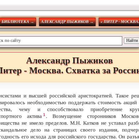
БИБЛИОТЕКА →
АЛЕКСАНДР ПЫЖИКОВ →
« ПИТЕР - МОСКВА
Александр
Пыжиков
Питер - Москва. Схватка за Росси
нсистами и высшей российской аристократией. Такое ре
вировалось необходимостью поддержать стоимость акций 
ества, чему и способствовало приобретение круп
1
спортного актива
. Возмущение сторонников Москов
рищества не имело пределов. М.Н. Катков не уставал разб
скандальное дело на страницах своего издания, подчер
годность его исхода для российского государства. Он разъя