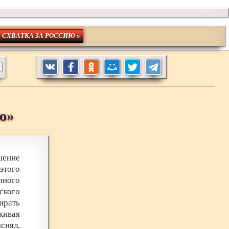
. СХВАТКА ЗА РОССИЮ »
ю»
шение
этого
ного
ского
ирать
кивая
снял,