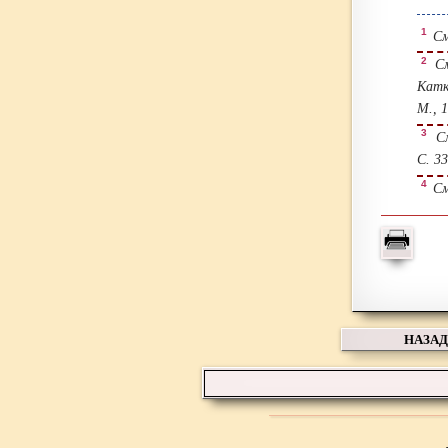
1
См.
2
См
Катк
М., 1
3
См
С. 33
4
См.
НАЗАД