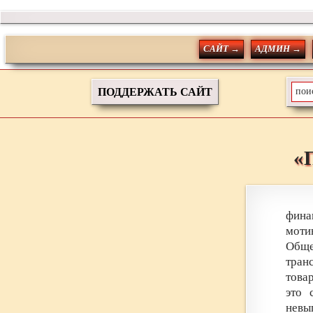
САЙТ →
АДМИН →
ПОДДЕРЖАТЬ САЙТ
«
фина
моти
Общ
тран
това
это 
невы