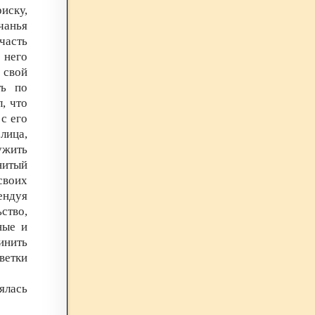
иску,
чанья
часть
 него
 свой
ть по
л, что
с его
ица,
ужить
нитый
своих
ендуя
ство,
ные и
инить
ветки
ялась