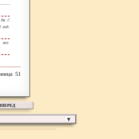
да //
 год.
м же.
51
ВПЕРЕД
▼