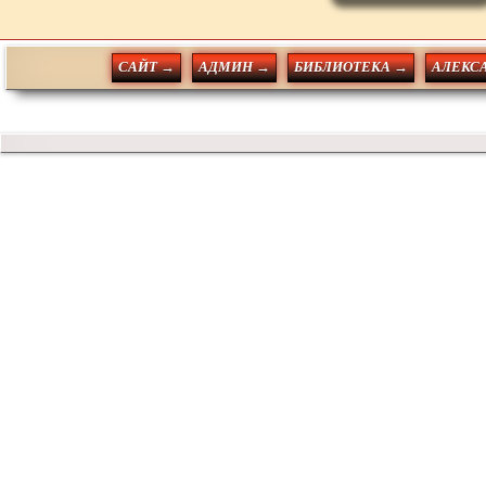
САЙТ →
АДМИН →
БИБЛИОТЕКА →
АЛЕКС