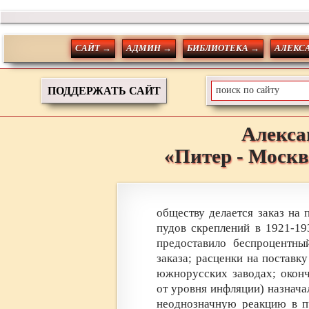
САЙТ →
АДМИН →
БИБЛИОТЕКА →
АЛЕКС
ПОДДЕРЖАТЬ САЙТ
Алекса
«Питер - Москв
обществу делается заказ на 
пудов скреплений в 1921-19
предоставило беспроцентны
заказа; расценки на поставк
южнорусских заводах; оконч
от уровня инфляции) назнача
неоднозначную реакцию в пр