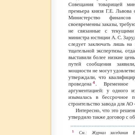
Совещания товарищей ми
премьера князя Г.Е. Львова 
Министерство финансов
своевременны заказы, требу
не связанные с текущими
министра юстиции А. С. Зару
следует заключать лишь на 
тщательной экспертизы, отд
выставили более низкие цен
путей сообщения заявили
мощности не могут удовлетво
утверждали, что квалифицир
4
проведена
. Временное п
аргументацией: у одного и
изымалась в бессрочное п
строительство завода для АО
Интересно, что это решен
утвердило также договор с 
1
См.: Журнал заседания Вре