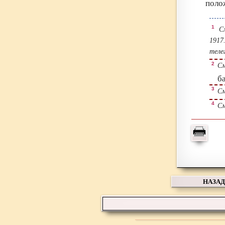
поло
1
См
1917
теле
2
См
ба
3
См.
4
См
НАЗАД