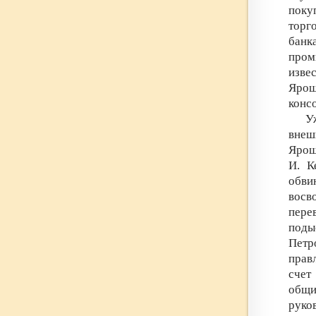
поку
торг
банк
пром
изве
Ярош
конс
У
внеш
Ярош
И. К
обви
восво
пере
под
Петр
прав
счет
общи
руко