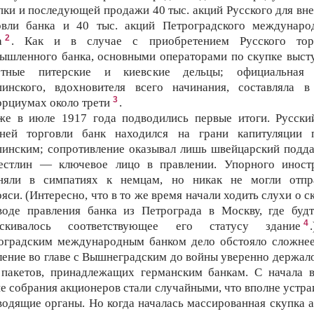
пки и последующей продажи 40 тыс. акций Русского для вн
овли банка и 40 тыс. акций Петроградского междунаро
2
а
. Как и в случае с приобретением Русского тор
ышленного банка, основными операторами по скупке выст
стные питерские и киевские дельцы; официальная
инского, вдохновителя всего начинания, составляла в
3
орциумах около трети
.
же в июле 1917 года подводились первые итоги. Русски
ней торговли банк находился на грани капитуляции 
инским; сопротивление оказывал лишь швейцарский подд
естлин — ключевое лицо в правлении. Упорного иност
няли в симпатиях к немцам, но никак не могли отпр
яси. (Интересно, что в то же время начали ходить слухи о 
воде правления банка из Петрограда в Москву, где буд
4
ыскивалось соответствующее его статусу здание
оградским международным банком дело обстояло сложнее
ление во главе с Вышнеградским до войны уверенно держало
 пакетов, принадлежащих германским банкам. С начала 
е собрания акционеров стали случайными, что вполне устра
водящие органы. Но когда началась массированная скупка а