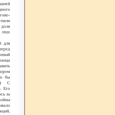
ешней
дного
гово-
упили
 доля
 этих
й для
перед
анный
ранца
авить
скором
то бы
.) С
. Его
сь за
войны
ивало
кций,