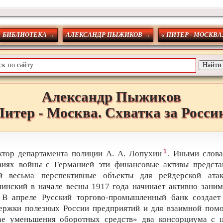
БИБЛИОТЕКА →
АЛЕКСАНДР ПЫЖИКОВ →
« ПИТЕР - МОСКВА
Александр
Пыжиков
Питер - Москва. Схватка за Росси
1
ктор департамента полиции А. А. Лопухин
. Иными слова
виях войны с Германией эти финансовые активы предста
й весьма перспективные объекты для рейдерской ата
инский в начале весны 1917 года начинает активно заним
 В апреле Русский торгово-промышленный банк создает
ержки полезных России предприятий и для взаимной пом
ае уменьшения оборотных средств» два консорциума с 