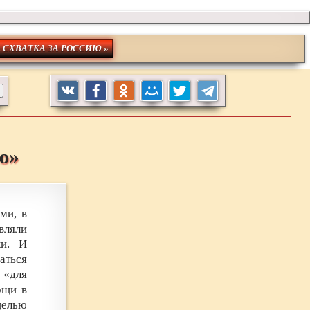
. СХВАТКА ЗА РОССИЮ »
ю»
ми, в
вляли
ки. И
аться
 «для
ощи в
целью