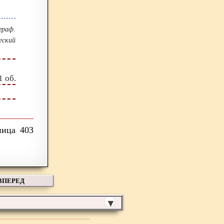
граф.
еский
1 об.
403
ВПЕРЕД
▼