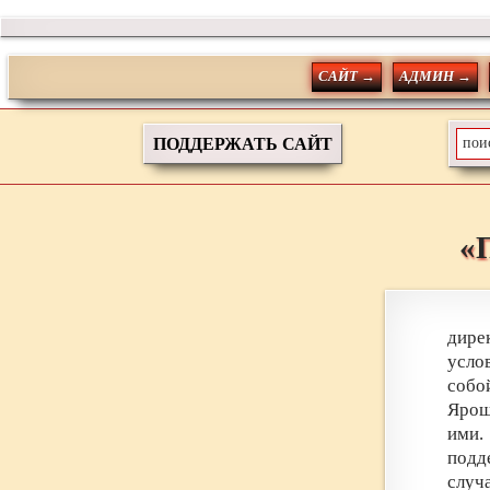
САЙТ →
АДМИН →
ПОДДЕРЖАТЬ САЙТ
«
дире
усло
собо
Ярош
ими.
подд
случ