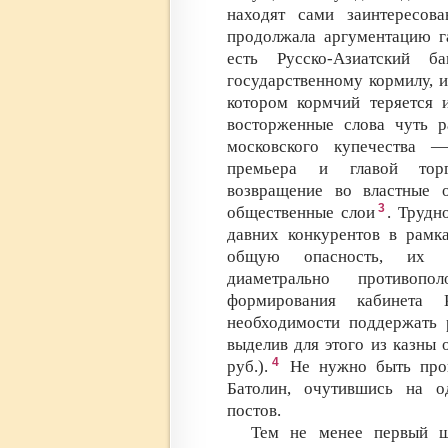
находят сами заинтересов
продолжала аргументацию г
есть Русско-Азиатский 
государственному кормилу, и
котором кормчий теряется и
восторженные слова чуть р
московского купечества —
премьера и главой торг
возвращение во властные 
3
общественные слои
. Трудн
давних конкурентов в рамка
общую опасность, их к
диаметрально противоп
формирования кабинета 
необходимости поддержать 
выделив для этого из казны
4
руб.).
Не нужно быть пров
Батолин, очутившись на о
постов.
Тем не менее первый ш