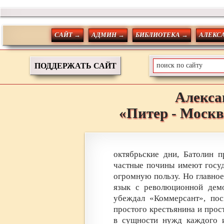
САЙТ →
АДМИН →
БИБЛИОТЕКА →
АЛЕКС
ПОДДЕРЖАТЬ САЙТ
Алекса
«Питер - Москв
октябрьские дни, Батолин п
частные почины имеют госуд
огромную пользу. Но главно
язык с революционной демо
убеждал «Коммерсант», пос
простого крестьянина и прос
в сущности нужд каждого и