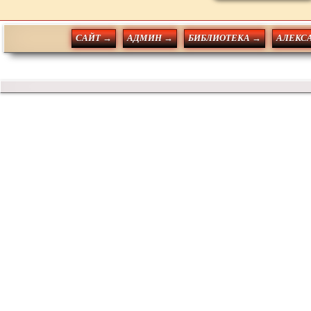
САЙТ →
АДМИН →
БИБЛИОТЕКА →
АЛЕКС