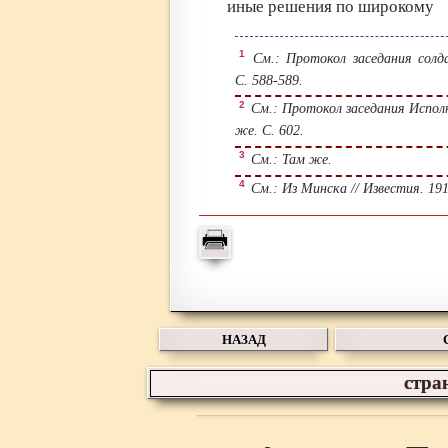
иные решения по широкому
1
См.: Протокол заседания солда
С. 588-589.
2
См.: Протокол заседания Исполн
же. С. 602.
3
См.: Там же.
4
См.: Из Минска // Известия. 191
НАЗАД
стра