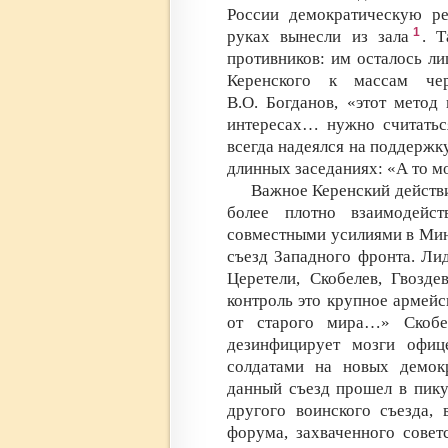
России демократическую ре
1
руках вынесли из зала
. 
противников: им осталось л
Керенского к массам чер
В.О. Богданов, «этот метод
интересах… нужно считатьс
всегда надеялся на поддержку
длинных заседаниях: «А то 
Важное Керенский действи
более плотно взаимодейс
совместными усилиями в Мин
съезд Западного фронта. Ли
Церетели, Скобелев, Гвозд
контроль это крупное армей
от старого мира…» Скобе
дезинфицирует мозги офи
солдатами на новых демок
данный съезд прошел в пику
другого воинского съезда, 
форума, захваченного совет