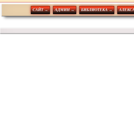
САЙТ →
АДМИН →
БИБЛИОТЕКА →
АЛЕКС