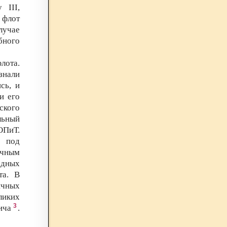
 III,
 флот
лучае
бного
лота.
знали
сь, и
и его
ского
льный
ОПиТ.
я под
очным
одных
та. В
ичных
ликих
3
ича
.