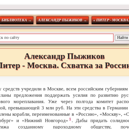
БИБЛИОТЕКА →
АЛЕКСАНДР ПЫЖИКОВ →
« ПИТЕР - МОСКВА
Александр
Пыжиков
Питер - Москва. Схватка за Росси
у средств учредили в Москве, всем российским губерниям
сланы предложения поддержать усилия по развитию рус
ового мореплавания. Уже через полгода комитет распо
ой, превышающей 3 млн руб. На эти средства в Германии
плены корабли, переименованные в «Россию», «Москву», «С
1
рбург» и «Нижний Новгород»
. Дабы придать солидно
стижа созданному пароходному обществу, поче