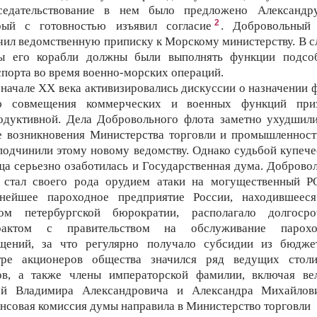
седательствование в нем было предложено Александру
2
рый с готовностью изъявил согласие
. Добровольный
чил ведомственную приписку к Морскому министерству. В с
ы его корабли должны были выполнять функции подсо
спорта во время военно-морских операций.
 начале XX века активизировались дискуссии о назначении ф
 совмещения коммерческих и военных функций при
одуктивной. Дела Добровольного флота заметно ухудшили
е возникновения Министерства торговли и промышленност
подчинили этому новому ведомству. Однако судьбой купече
ща серьезно озаботилась и Государственная дума. Доброво
 стал своего рода орудием атаки на могущественный Р
нейшее пароходное предприятие России, находившеес
ом петербургской бюрократии, располагало долгоср
рактом с правительством на обслуживание парох
щений, за что регулярно получало субсидии из бюдже
тре акционеров общества значился ряд ведущих стол
ов, а также члены императорской фамилии, включая ве
ей Владимира Александровича и Александра Михайлов
нсовая комиссия думы направила в Министерство торговли