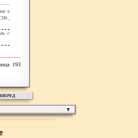
ния и
СПб.,
да //
193
ВПЕРЕД
▼
е