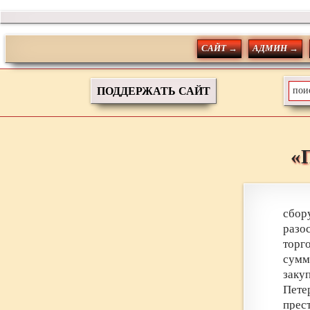
САЙТ →
АДМИН →
ПОДДЕРЖАТЬ САЙТ
«
сбор
разо
торг
сумм
заку
Пете
пре