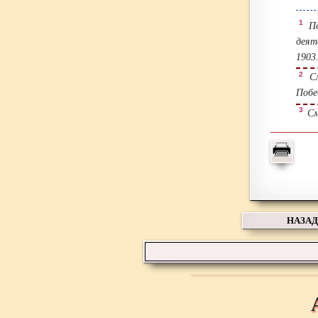
1
По
деят
1903
2
См
Побе
3
См.
НАЗАД