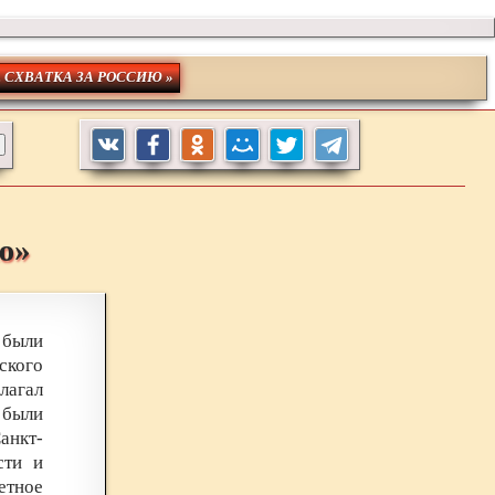
. СХВАТКА ЗА РОССИЮ »
ю»
 были
ского
лагал
 были
анкт-
сти и
тное