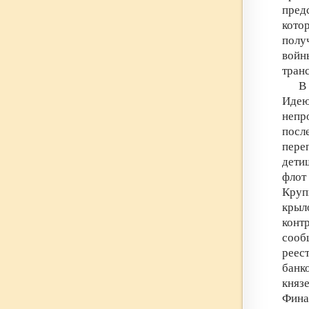
пред
кото
полу
войн
тран
В
Идею
непр
посл
пере
дети
флот
Круп
крыл
конт
сооб
реес
банк
княз
Фина