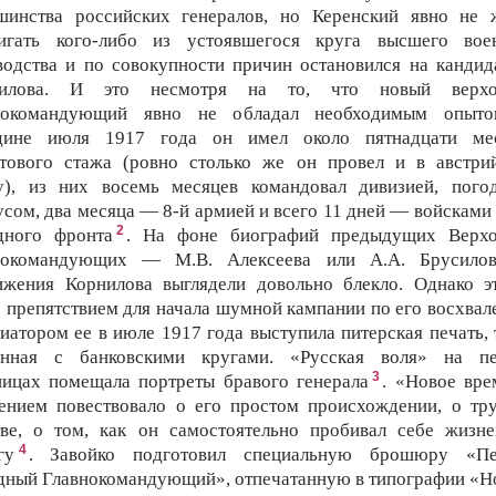
шинства российских генералов, но Керенский явно не 
игать кого-либо из устоявшегося круга высшего вое
водства и по совокупности причин остановился на кандид
нилова. И это несмотря на то, что новый верхо
нокомандующий явно не обладал необходимым опыт
дине июля 1917 года он имел около пятнадцати ме
тового стажа (ровно столько же он провел и в австри
у), из них восемь месяцев командовал дивизией, пог
усом, два месяца — 8-й армией и всего 11 дней — войсками
2
дного фронта
. На фоне биографий предыдущих Верх
нокомандующих — М.В. Алексеева или А.А. Брусил
ижения Корнилова выглядели довольно блекло. Однако э
о препятствием для начала шумной кампании по его восхвал
иатором ее в июле 1917 года выступила питерская печать, 
анная с банковскими кругами. «Русская воля» на п
3
ницах помещала портреты бравого генерала
. «Новое вре
ением повествовало о его простом происхождении, о тр
тве, о том, как он самостоятельно пробивал себе жизн
4
гу
. Завойко подготовил специальную брошюру «П
дный Главнокомандующий», отпечатанную в типографии «Н