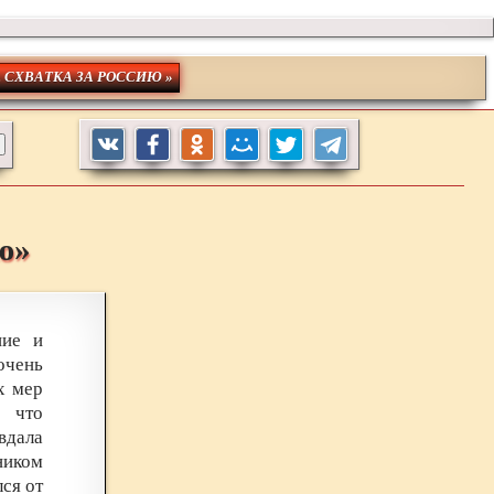
. СХВАТКА ЗА РОССИЮ »
ю»
ние и
очень
х мер
, что
вдала
ником
ся от