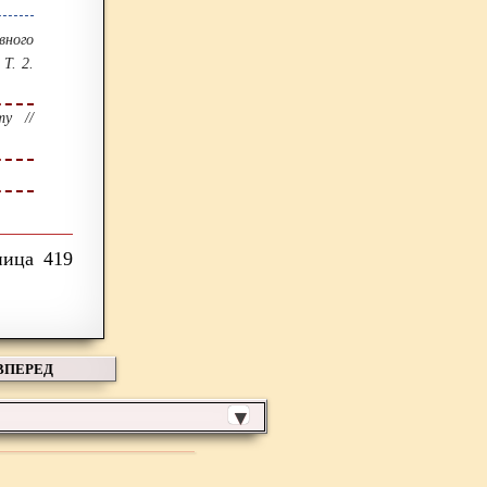
вного
Т. 2.
у //
419
ВПЕРЕД
▼