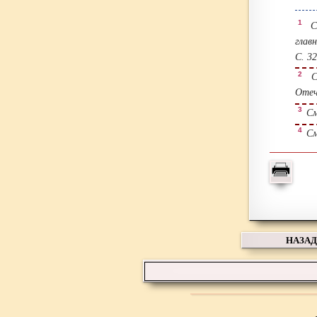
1
См
глав
С. 32
2
См
Отеч
3
См.
4
См.
НАЗАД