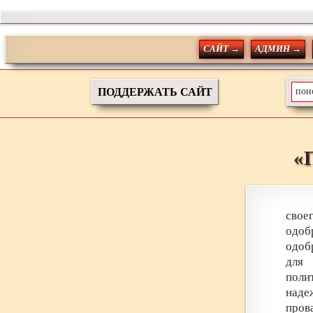
САЙТ →
АДМИН →
ПОДДЕРЖАТЬ САЙТ
«
свое
одоб
одоб
для 
поли
наде
пров