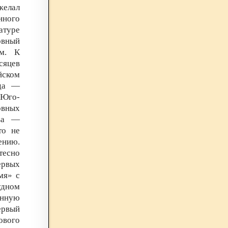
желал
нного
атуре
вный
ом. К
сяцев
йском
ода —
 Юго-
овных
ова —
то не
ению.
тесно
ервых
мя» с
удном
енную
ервый
ового