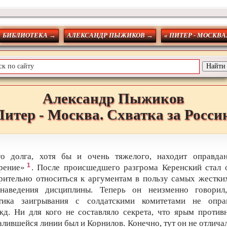
БИБЛИОТЕКА →
АЛЕКСАНДР ПЫЖИКОВ →
« ПИТЕР - МОСКВА
Александр
Пыжиков
Питер - Москва. Схватка за Росси
го долга, хотя бы и очень тяжелого, находит оправда
1
рение»
. После происшедшего разгрома Керенский стал 
рительно относиться к аргументам в пользу самых жестки
наведения дисциплины. Теперь он неизменно говорил
тика заигрывания с солдатскими комитетами не опра
жд. Ни для кого не составляло секрета, что ярым против
алившейся линии был и Корнилов. Конечно, тут он не отличал