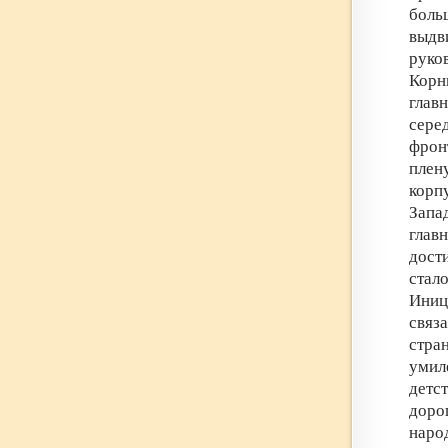
боль
выдв
руко
Кор
глав
сере
фрон
плен
корп
Запа
глав
дост
стал
Иниц
связ
стра
умил
детс
доро
наро