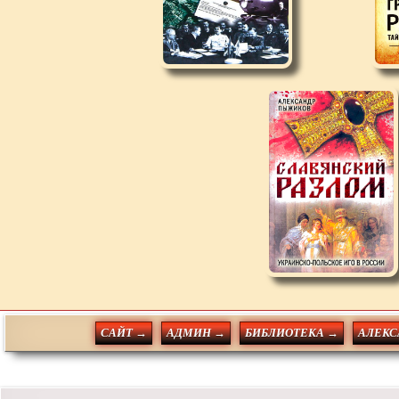
САЙТ →
АДМИН →
БИБЛИОТЕКА →
АЛЕКС