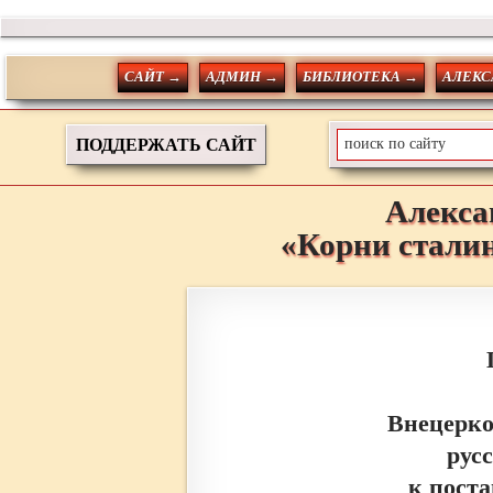
САЙТ →
АДМИН →
БИБЛИОТЕКА →
АЛЕКС
ПОДДЕРЖАТЬ САЙТ
Алекса
«Корни стали
Внецерко
рус
к пост