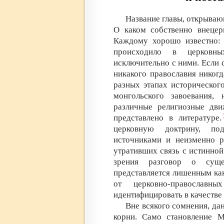
Название главы, открываю
О каком собственно внецер
Каждому хорошо известно: 
происходило в церковн
исключительно с ними. Если с
никакого православия никогд
разных этапах историческог
монгольского завоевания,
различные религиозные дви
представлено в литературе.
церковную доктрину, по
источниками и неизменно ра
утративших связь с истинной
зрения разговор о суще
представляется лишенным ка
от церковно-православ
идентифицировать в качестве
Вне всякого сомнения, да
корни. Само становление М