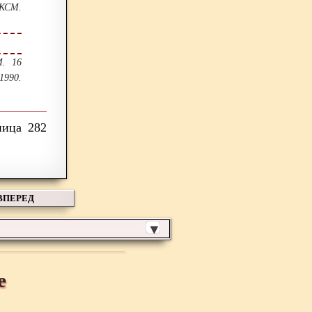
КСМ.
М. 16
1990.
282
ВПЕРЕД
▼
е