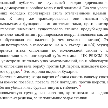
ональной публике, не вкусившей плодов дореволюци
ал-демократии и вообще мало с ней знакомой. Так что увлеч
вних молодых пролетариев столь отвлеченными идеями
гко. К тому же транслировались они главным об
омольскими функционерами-интеллигентами, против кото
етарских элементов существовало стойкое предубеждени
 именно такой актив группировался вокруг Зиновьева как ли
и обусловило его падение (о чем немало написано). Э
рия повторилась в комсомоле. На XIV съезде ВКП(б) осуж
ерглась атака оппозиции по молодежной линии с 
ивопоставить ленинградский губкомсомол - ЦК РЛКСМ. В
е усмотрели не только узко комсомольский, но и общепарт
л: оппозиция вела борьбу против ЦК партии, используя ком
2
вое орудие.
Это хорошо выразил Бухарин:
Наступил момент, когда партия обязана сказать вашему союзу
ты кое-что позабыл, позволь тебя погладить против шерсти, 
3
бя погубишь и нас будешь тянуть к гибели».
иновьевскую группу, как известно, критиковали за недоо
тьянина-середняка, за непонимание задач смычки