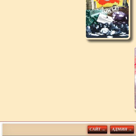
САЙТ →
АДМИН →