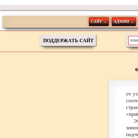
САЙТ →
АДМИН →
ПОДДЕРЖАТЬ САЙТ
от у
соот
стра
«при
Э
зино
подч