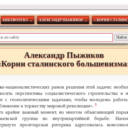
БИБЛИОТЕКА →
АЛЕКСАНДР ПЫЖИКОВ →
« КОРНИ СТАЛИН
Александр
Пыжиков
«Корни сталинского большевизма
зко-националистических рамок решения этой задачи: необх
носить перспективы социалистического строительства в 
не с геополитическими задачами, чтобы молодежь работа
1
ближение к торжеству мировой революции».
то крайне важный момент, во многом объясняющий пора
вьевской группы во внутрипартийной борьбе. Напо
еркнуто пролетарская риторика адресовалась комсомол