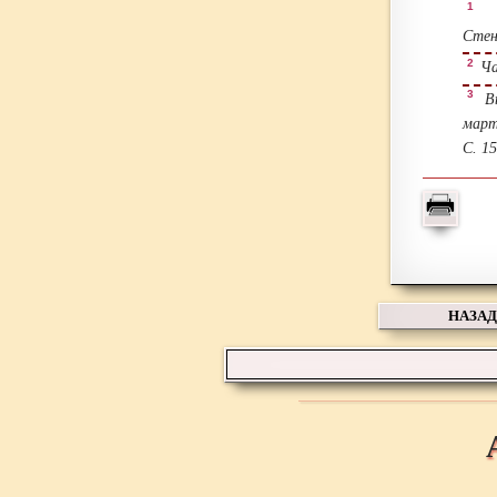
1
Вы
Стен
2
Ча
3
Вы
март
С. 15
НАЗАД