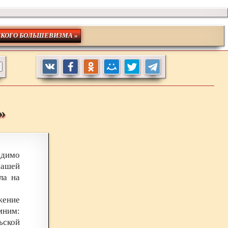
СКОГО БОЛЬШЕВИЗМА »
»
одимо
нашей
ла на
жение
мним:
ьской