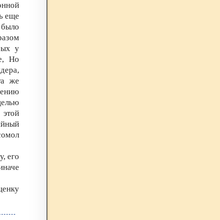
онной
ь еще
 было
разом
рых у
е, Но
дера,
та же
дению
целью
 этой
ийный
сомол
, его
иначе
ценку