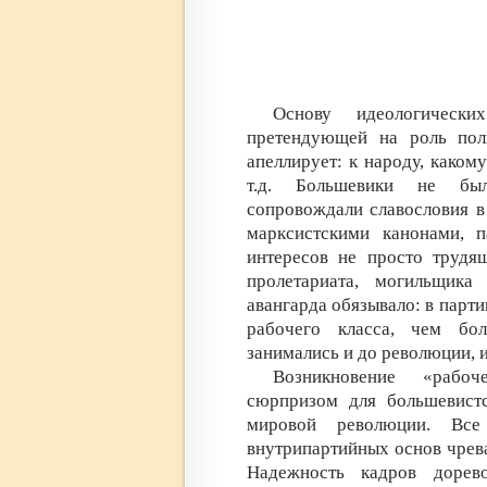
Основу идеологически
претендующей на роль поли
апеллирует: к народу, како
т.д. Большевики не бы
сопровождали славословия в 
марксистскими канонами, п
интересов не просто трудя
пролетариата, могильщика
авангарда обязывало: в парт
рабочего класса, чем бо
занимались и до революции, 
Возникновение «рабо
сюрпризом для большевист
мировой революции. Все 
внутрипартийных основ чрев
Надежность кадров дорев