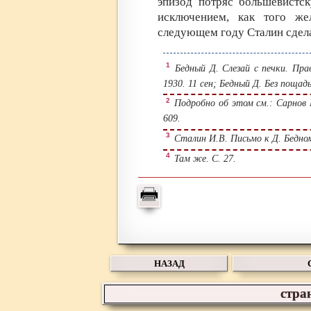
эпизод потряс большевистск
исключением, как того ж
следующем году Сталин сдел
1
Бедный Д. Слезай с печки. Прав
1930. 11 сен; Бедный Д. Без пощады
2
Подробно об этом см.: Сарнов Б.
609.
3
Сталин И.В. Письмо к Д. Бедному
4
Там же. С. 27.
НАЗАД
стра