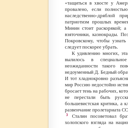
«тащиться в хвосте у Амер
провалено, если полностью
наследственно-дряблой п
патриотизм прошлых време
Минин стоит раскорякой; а
взяточники, казнокрады. По
Покровскому, чтобы узнать
следует поскорее убрать.
К удивлению многих, эта
вылилось в специально
неожиданности такого пов
недоуменный Д. Бедный обрат
И тот хладнокровно разъясн
мир Россию недостойно истин
бросает тень на рабочих, ко
не перестали быть русс
большевистская критика, а к
развенчание пролетариата СС
3
Сталин посоветовал бра
холопского взгляда на наци