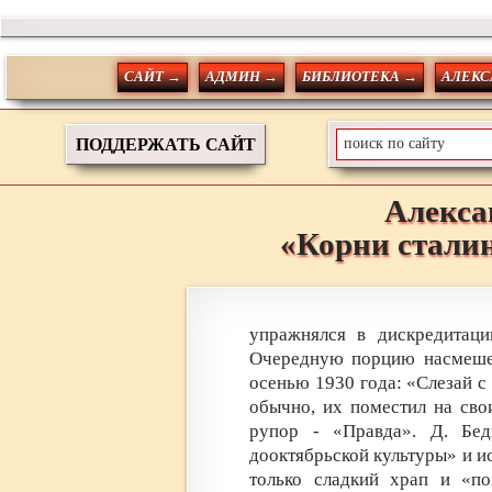
САЙТ →
АДМИН →
БИБЛИОТЕКА →
АЛЕКС
ПОДДЕРЖАТЬ САЙТ
Алекса
«Корни стали
упражнялся в дискредитаци
Очередную порцию насмешек
осенью 1930 года: «Слезай с
обычно, их поместил на сво
рупор - «Правда». Д. Бе
дооктябрьской культуры» и ис
только сладкий храп и «по