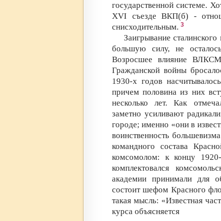
государственной системе. Хот
XVI съезде ВКП(б) - отно
3
снисходительным.
Заигрывание сталинского
большую силу, не осталос
Возросшее влияние ВЛКСМ
Гражданской войны бросалос
1930-х годов насчитывалос
причем половина из них вст
несколько лет. Как отмеча
заметно усиливают радикали
городе; именно «они в изве
воинственность большевизма
командного состава Красно
комсомолом: к концу 1920
комплектовался комсомол
академии принимали для о
состоит шефом Красного фло
такая мысль: «Известная час
курса объясняется