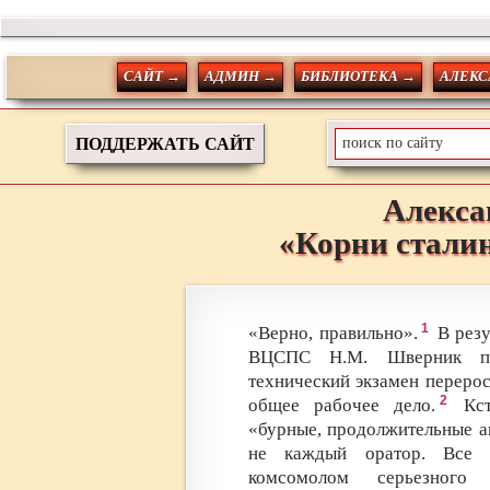
САЙТ →
АДМИН →
БИБЛИОТЕКА →
АЛЕКС
ПОДДЕРЖАТЬ САЙТ
Алекса
«Корни стали
1
«Верно, правильно».
В резу
ВЦСПС Н.М. Шверник пуб
технический экзамен переро
2
общее рабочее дело.
Кста
«бурные, продолжительные а
не каждый оратор. Все э
комсомолом серьезного