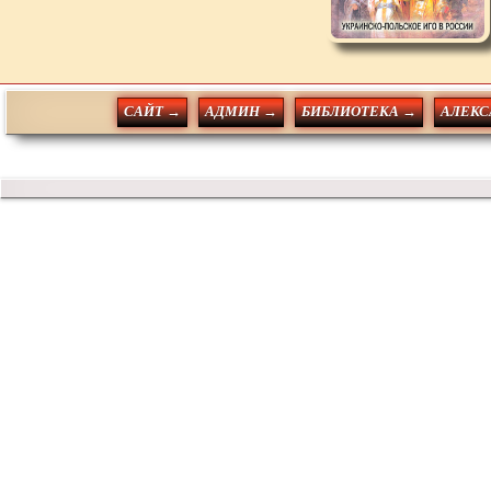
САЙТ →
АДМИН →
БИБЛИОТЕКА →
АЛЕКС