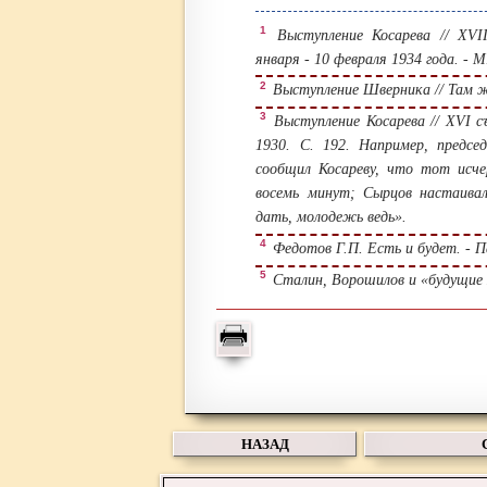
1
Выступление Косарева // XVI
января - 10 февраля 1934 года. - М
2
Выступление Шверника // Там же
3
Выступление Косарева // XVI съ
1930. С. 192. Например, предсе
сообщил Косареву, что тот исче
восемь минут; Сырцов настаива
дать, молодежь ведь».
4
Федотов Г.П. Есть и будет. - П
5
Сталин, Ворошилов и «будущие хо
НАЗАД