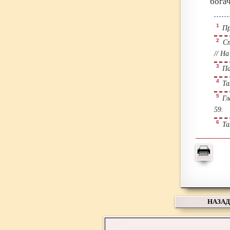
богач
1
При
2
Ст
// Н
3
Пан
4
Та
5
Гла
59.
6
Та
НАЗАД