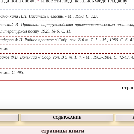
а да попа своя».
И все эти люди казались Феде Гладкову
мочкина Н.Н. Писатель и власть. - М., 1998. С. 127.
авский В. Практика партруководства пролетписательскими организа
а литературном посту. 1929. № 6. С. 11.
феров Ф.И. Родное прошлое // Собр. соч. В 6 т. T. 1. - М., 1986. С. 6, 41
м же.
дков Ф.В. Вольница // Собр. соч. В 5 т. T. 4. - М., 1963-1984. С. 42-43, 4
м же. С. 495.
СОДЕРЖАНИЕ
страницы книги