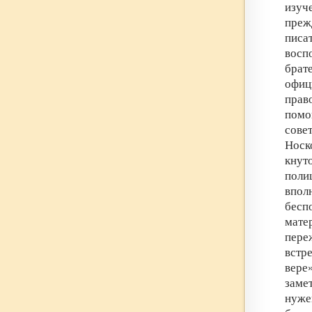
изуч
преж
пис
восп
брат
офи
прав
помо
сове
Носк
кнут
поли
впол
бесп
мате
пере
встр
вере
заме
нуже