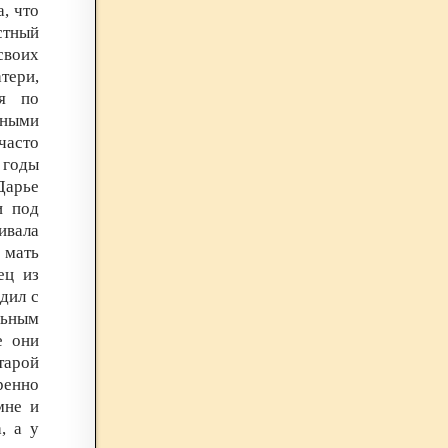
, что
стный
воих
тери,
тя по
ными
часто
годы
Дарье
и под
ивала
 мать
ец из
дил с
льным
е они
тарой
ренно
мне и
, а у