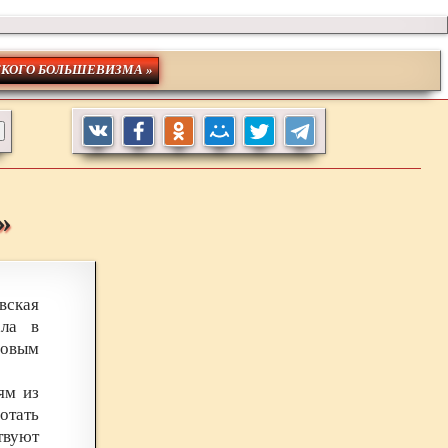
СКОГО БОЛЬШЕВИЗМА »
»
вская
ала в
новым
ям из
отать
твуют