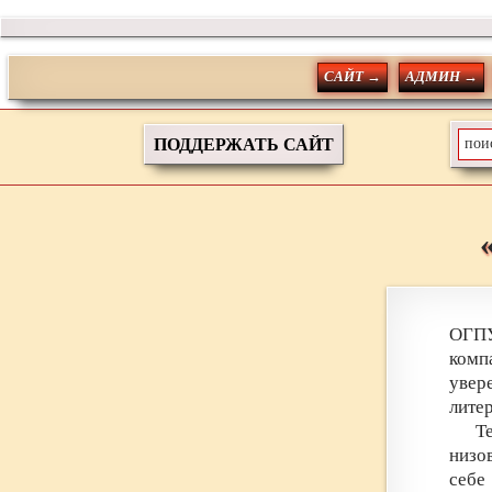
САЙТ →
АДМИН →
ПОДДЕРЖАТЬ САЙТ
ОГПУ
комп
увер
лите
Т
низо
себе