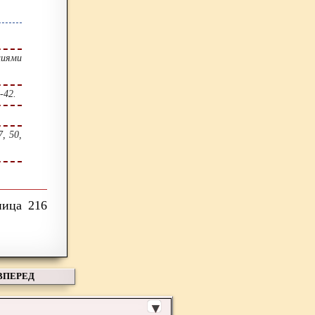
циями
-42.
7, 50,
216
ВПЕРЕД
▼