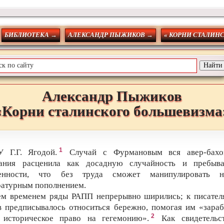
БИБЛИОТЕКА →
АЛЕКСАНДР ПЫЖИКОВ →
« КОРНИ СТАЛИН
Александр
Пыжиков
«Корни сталинского большевизма
1
 Г.Г. Ягодой.
Случай с Фурмановым вся авер-бахо
ания расценила как досадную случайность и пребыв
енности, что без труда сможет манипулировать 
ратурным пополнением.
ем временем ряды РАПП непрерывно ширились; к писател
в предписывалось относиться бережно, помогая им «зараб
2
 историческое право на гегемонию».
Как свидетельс