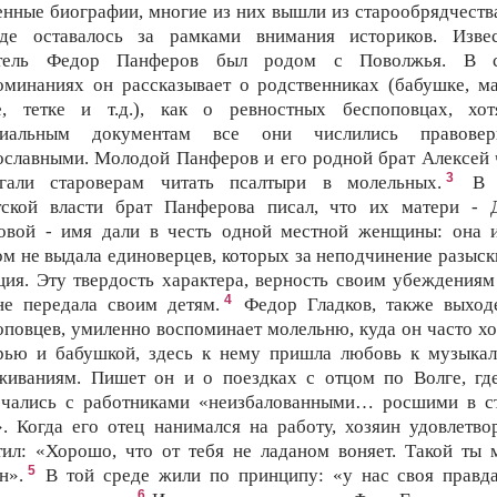
енные биографии, многие из них вышли из старообрядчества
де оставалось за рамками внимания историков. Изве
атель Федор Панферов был родом с Поволжья. В с
оминаниях он рассказывает о родственниках (бабушке, ма
е, тетке и т.д.), как о ревностных беспоповцах, хо
циальным документам все они числились правовер
ославными. Молодой Панферов и его родной брат Алексей 
3
гали староверам читать псалтыри в молельных.
В 
тской власти брат Панферова писал, что их матери - 
овой - имя дали в честь одной местной женщины: она 
ом не выдала единоверцев, которых за неподчинение разыск
ция. Эту твердость характера, верность своим убеждениям
4
не передала своим детям.
Федор Гладков, также выход
оповцев, умиленно воспоминает молельню, куда он часто хо
рью и бабушкой, здесь к нему пришла любовь к музыка
живаниям. Пишет он и о поездках с отцом по Волге, гд
ечались с работниками «неизбалованными… росшими в с
». Когда его отец нанимался на работу, хозяин удовлетво
тил: «Хорошо, что от тебя не ладаном воняет. Такой ты 
5
н».
В той среде жили по принципу: «у нас своя правда
6