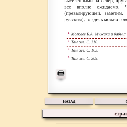
выселенными на север, друга
все вполне ожидаемо. 
(превалирующей, заметим, 
русским), то здесь можно гов
1
Можаев Б.А. Мужики и бабы // Соб
2
Там же. С. 310.
3
Там же. С. 103.
4
Там же. С. 209.
НАЗАД
стра