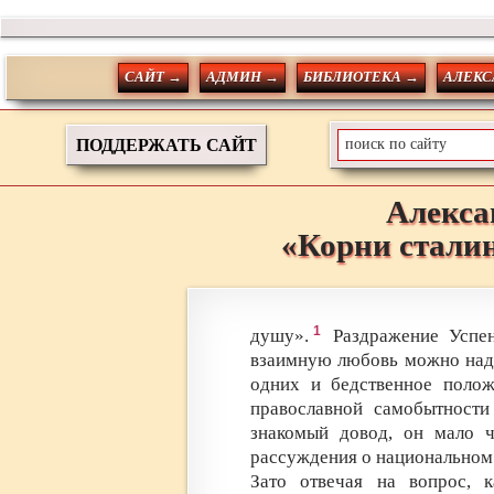
САЙТ →
АДМИН →
БИБЛИОТЕКА →
АЛЕКС
ПОДДЕРЖАТЬ САЙТ
Алекса
«Корни стали
1
душу».
Раздражение Успен
взаимную любовь можно наде
одних и бедственное полож
православной самобытности
знакомый довод, он мало ч
рассуждения о национальном д
Зато отвечая на вопрос, 