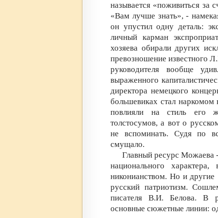
называется «поживиться за с
«Вам лучше знать», - намека
он упустил одну деталь: эк
личный карман экспроприат
хозяева обирали других иск
превозношение известного Л.Б
руководителя вообще удивл
выраженного капиталистичес
директора немецкого концер
большевиках стал наркомом 
повлияли на стиль его ж
толстосумов, а вот о русск
не вспоминать. Судя по вс
смущало.
Главный ресурс Можаева 
национального характера,
никонианством. Но и другие
русский патриотизм. Сошле
писателя В.И. Белова. В 
основные сюжетные линии: о