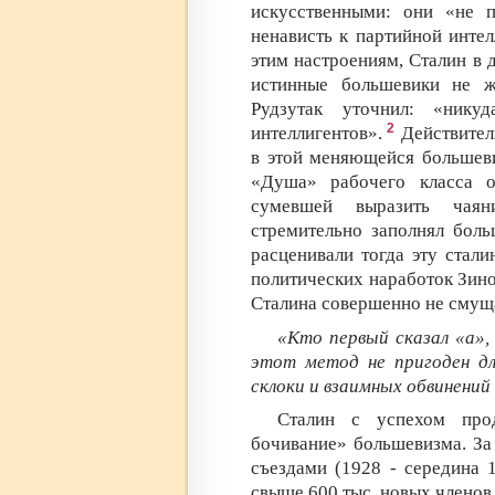
искусственными: они «не п
ненависть к партийной инте
этим настроениям, Сталин в 
истинные большевики не ж
Рудзутак уточнил: «нику
2
интеллигентов».
Действитель
в этой меняющейся большеви
«Душа» рабочего класса о
сумевшей выразить чаяни
стремительно заполнял бол
расценивали тогда эту стал
политических наработок Зино
Сталина совершенно не смущ
«Кто первый сказал «а»,
этот метод не пригоден дл
склоки и взаимных обвинений 
Сталин с успехом про
бочивание» большевизма. За
съездами (1928 - середина 
свыше 600 тыс. новых членов