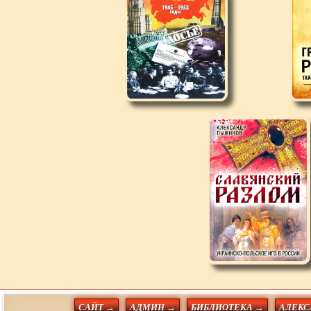
САЙТ →
АДМИН →
БИБЛИОТЕКА →
АЛЕКС