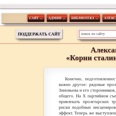
САЙТ →
АДМИН →
БИБЛИОТЕКА →
АЛЕКС
ПОДДЕРЖАТЬ САЙТ
Алекса
«Корни стали
Конечно, подготовленнос
важно другое: рядовые прол
Зиновьева и его сторонников,
общего. На X партийном съ
привлекать пролетарских т
риски подобных инсцениров
эффект. Теперь же выступлен