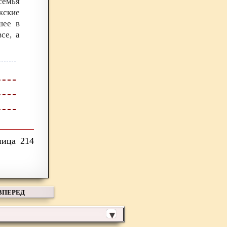
семья
жские
шее в
се, а
214
ВПЕРЕД
▼