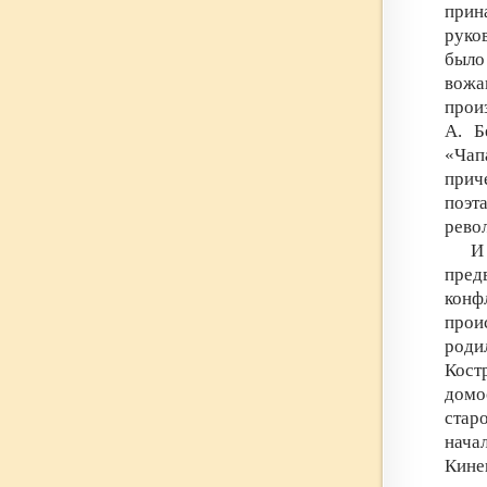
прин
руко
было
вожа
про
А. Б
«Чап
прич
поэт
рево
И
пред
конф
прои
роди
Кост
домо
стар
нача
Кине