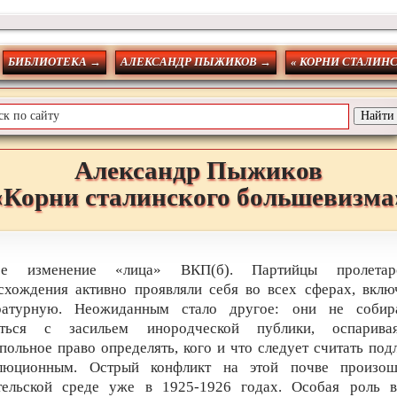
БИБЛИОТЕКА →
АЛЕКСАНДР ПЫЖИКОВ →
« КОРНИ СТАЛИН
Александр
Пыжиков
«Корни сталинского большевизма
ое изменение «лица» ВКП(б). Партийцы пролетар
схождения активно проявляли себя во всех сферах, вклю
ратурную. Неожиданным стало другое: они не собир
ться с засильем инородческой публики, оспарив
польное право определять, кого и что следует считать под
люционным. Острый конфликт на этой почве произо
тельской среде уже в 1925-1926 годах. Особая роль 