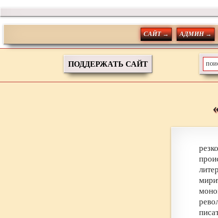
САЙТ →
АДМИН →
ПОДДЕРЖАТЬ САЙТ
резк
прои
лите
мири
моно
рево
писа