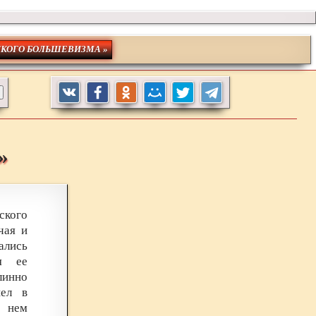
СКОГО БОЛЬШЕВИЗМА »
»
ского
чая и
ались
ая ее
линно
шел в
в нем