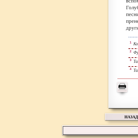
вспо
Голу
песн
прен
друг
1
Кор
2
Фу
3
Та
4
Та
НАЗАД