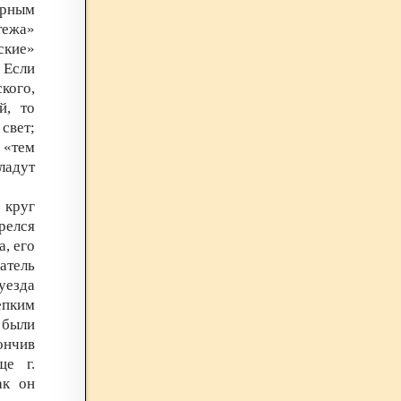
урным
тежа»
ские»
 Если
ого,
й, то
свет;
 «тем
ладут
круг
релся
, его
атель
уезда
епким
были
ончив
ще г.
ак он