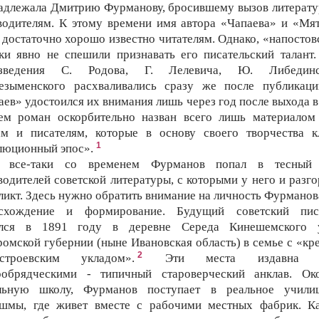
адлежала Дмитрию Фурманову, бросившему вызов литерат
водителям. К этому времени имя автора «Чапаева» и «Мя
 достаточно хорошо известно читателям. Однако, «напостов
ки явно не спешили признавать его писательский талант.
изведения С. Родова, Г. Лелевича, Ю. Либединск
езыменского расхваливались сразу же после публикаци
аев» удостоился их внимания лишь через год после выхода в 
ем роман оскорбительно назван всего лишь материалом
ам и писателям, которые в основу своего творчества к
1
люционный эпос».
 все-таки со временем Фурманов попал в тесный 
водителей советской литературы, с которыми у него и разго
ликт. Здесь нужно обратить внимание на личность Фурманова
схождение и формирование. Будущий советский пис
лся в 1891 году в деревне Середа Кинешемского 
ромской губернии (ныне Ивановская область) в семье с «кр
2
строевским укладом».
Эти места издавна 
ообрядческими - типичный староверческий анклав. Ок
льную школу, Фурманов поступает в реальное учили
шмы, где живет вместе с рабочими местных фабрик. К