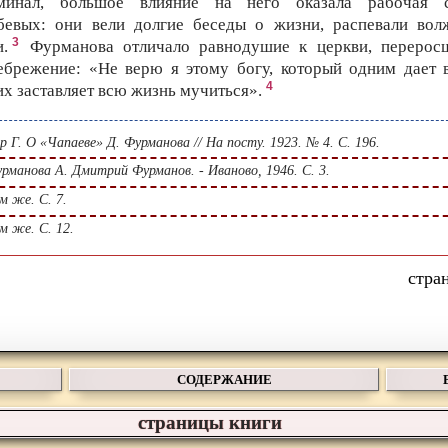
минал, большое влияние на него оказала рабочая 
бевых: они вели долгие беседы о жизни, распевали вол
3
и.
Фурманова отличало равнодушие к церкви, перерос
ебрежение: «Не верю я этому богу, который одним дает в
4
их заставляет всю жизнь мучиться».
 Г. О «Чапаеве» Д. Фурманова // На посту. 1923. № 4. С. 196.
рманова А. Дмитрий Фурманов. - Иваново, 1946. С. 3.
м же. С. 7.
м же. С. 12.
СОДЕРЖАНИЕ
страницы книги