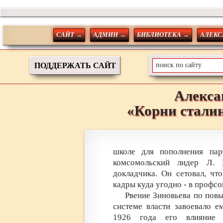
САЙТ →
АДМИН →
БИБЛИОТЕКА →
АЛЕКС
ПОДДЕРЖАТЬ САЙТ
Алекса
«Корни стали
школе для пополнения пар
комсомольский лидер Л.
докладчика. Он сетовал, чт
кадры куда угодно - в профсо
Рвение Зиновьева по пов
системе власти завоевало е
1926 года его влияние 