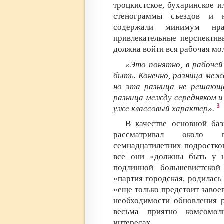
троцкистское, бухаринское и
стенограммы съездов и к
содержали минимум нр
привлекательные перспектив
должна войти вся рабочая мол
«Это понятно, в рабоче
быть. Конечно, разница меж
но эта разница не решающ
разница между середняком и 
3
уже классовый характер».
В качестве основной ба
рассматривал около п
семнадцатилетних подростко
все они «должны быть у н
подлинной большевистской
«партия городская, родилась
«еще только предстоит завоев
необходимости обновления р
весьма приятно комсомо
интересах