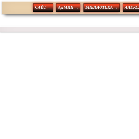
САЙТ →
АДМИН →
БИБЛИОТЕКА →
АЛЕКС