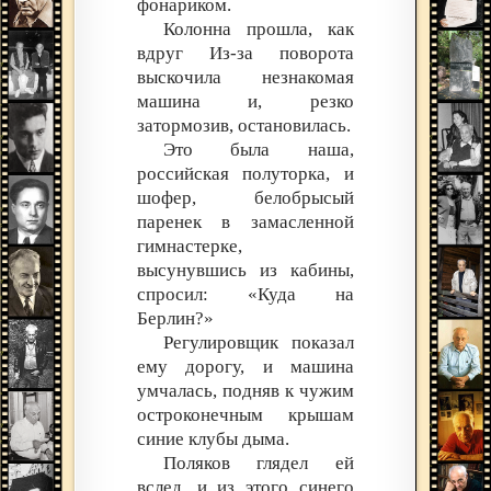
фонариком.
Колонна прошла, как
вдруг Из-за поворота
выскочила незнакомая
машина и, резко
затормозив, остановилась.
Это была наша,
российская полуторка, и
шофер, белобрысый
паренек в замасленной
гимнастерке,
высунувшись из кабины,
спросил: «Куда на
Берлин?»
Регулировщик показал
ему дорогу, и машина
умчалась, подняв к чужим
остроконечным крышам
синие клубы дыма.
Поляков глядел ей
вслед, и из этого синего