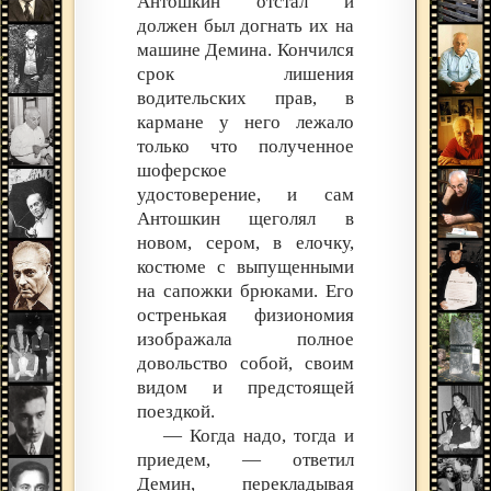
Антошкин отстал и
должен был догнать их на
машине Демина. Кончился
срок лишения
водительских прав, в
кармане у него лежало
только что полученное
шоферское
удостоверение, и сам
Антошкин щеголял в
новом, сером, в елочку,
костюме с выпущенными
на сапожки брюками. Его
остренькая физиономия
изображала полное
довольство собой, своим
видом и предстоящей
поездкой.
— Когда надо, тогда и
приедем, — ответил
Демин, перекладывая