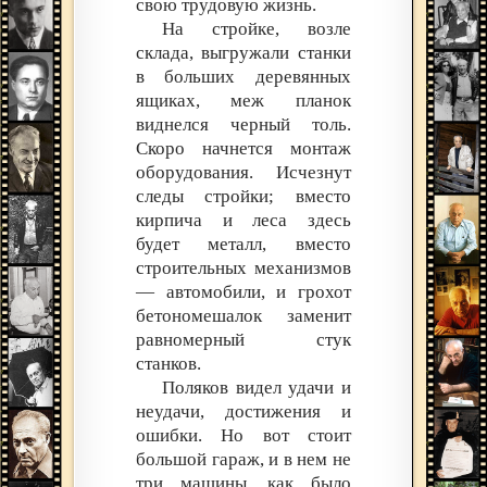
свою трудовую жизнь.
На стройке, возле
склада, выгружали станки
в больших деревянных
ящиках, меж планок
виднелся черный толь.
Скоро начнется монтаж
оборудования. Исчезнут
следы стройки; вместо
кирпича и леса здесь
будет металл, вместо
строительных механизмов
— автомобили, и грохот
бетономешалок заменит
равномерный стук
станков.
Поляков видел удачи и
неудачи, достижения и
ошибки. Но вот стоит
большой гараж, и в нем не
три машины, как было