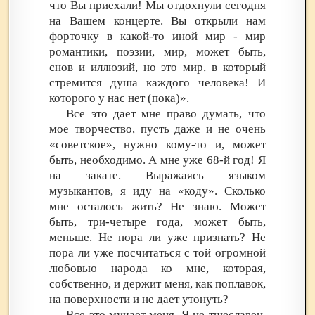
что Вы приехали! Мы отдохнули сегодня
на Вашем концерте. Вы открыли нам
форточку в какой-то иной мир - мир
романтики, поэзии, мир, может быть,
снов и иллюзий, но это мир, в который
стремится душа каждого человека! И
которого у нас нет (пока)».
Все это дает мне право думать, что
мое творчество, пусть даже и не очень
«советское», нужно кому-то и, может
быть, необходимо. А мне уже 68-й год! Я
на закате. Выражаясь языком
музыкантов, я иду на «коду». Сколько
мне осталось жить? Не знаю. Может
быть, три-четыре года, может быть,
меньше. Не пора ли уже признать? Не
пора ли уже посчитаться с той огромной
любовью народа ко мне, которая,
собственно, и держит меня, как поплавок,
на поверхности и не дает утонуть?
Все это мучает меня. Я не тщеславен.