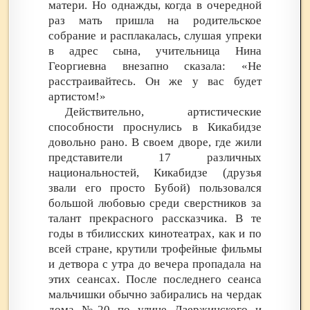
матери. Но однажды, когда в очередной
раз мать пришла на родительское
собрание и расплакалась, слушая упреки
в адрес сына, учительница Нина
Георгиевна внезапно сказала: «Не
расстраивайтесь. Он же у вас будет
артистом!»
Действительно, артистические
способности проснулись в Кикабидзе
довольно рано. В своем дворе, где жили
представители 17 различных
национальностей, Кикабидзе (друзья
звали его просто Бубой) пользовался
большой любовью среди сверстников за
талант прекрасного рассказчика. В те
годы в тбилисских кинотеатрах, как и по
всей стране, крутили трофейные фильмы
и детвора с утра до вечера пропадала на
этих сеансах. После последнего сеанса
мальчишки обычно забирались на чердак
дома №20 по улице Дзержинского и