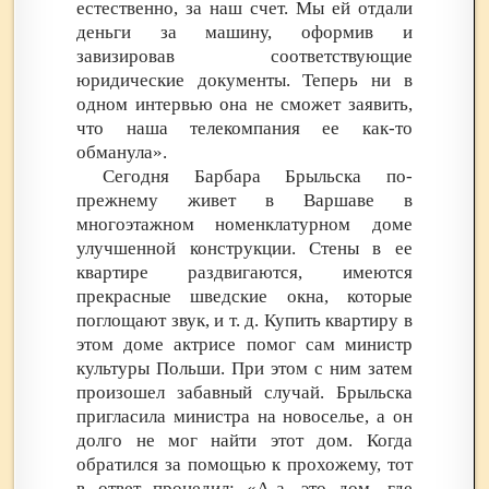
естественно, за наш счет. Мы ей отдали
деньги за машину, оформив и
завизировав соответствующие
юридические документы. Теперь ни в
одном интервью она не сможет заявить,
что наша телекомпания ее как-то
обманула».
Сегодня Барбара Брыльска по-
прежнему живет в Варшаве в
многоэтажном номенклатурном доме
улучшенной конструкции. Стены в ее
квартире раздвигаются, имеются
прекрасные шведские окна, которые
поглощают звук, и т. д. Купить квартиру в
этом доме актрисе помог сам министр
культуры Польши. При этом с ним затем
произошел забавный случай. Брыльска
пригласила министра на новоселье, а он
долго не мог найти этот дом. Когда
обратился за помощью к прохожему, тот
в ответ процедил: «А-а, это дом, где