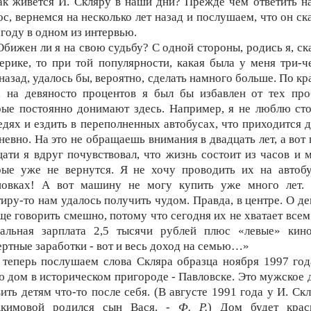
ак живется И. Скляру в наши дни? Прежде чем ответить на
с, вернемся на несколько лет назад и послушаем, что он ск
 году в одном из интервью.
Обижен ли я на свою судьбу? С одной стороны, родись я, ск
ерике, то при той популярности, какая была у меня три-ч
назад, удалось бы, вероятно, сделать намного больше. По к
, на девяносто процентов я был бы избавлен от тех про
рые постоянно донимают здесь. Например, я не люблю сто
едях и ездить в переполненных автобусах, что приходится д
невно. На это не обращаешь внимания в двадцать лет, а вот 
цати я вдруг почувствовал, что жизнь состоит из часов и м
рые уже не вернутся. Я не хочу проводить их на автоб
новках! А вот машину не могу купить уже много лет.
тиру-то нам удалось получить чудом. Правда, в центре. О де
ще говорить смешно, потому что сегодня их не хватает всем
ральная зарплата 2,5 тысячи рублей плюс «левые» кин
ертные заработки - вот и весь доход на семью…»
 теперь послушаем слова Скляра образца ноября 1997 год
ю дом в историческом пригороде - Павловске. Это мужское д
ить детям что-то после себя. (В августе 1991 года у И. Ск
кимовой родился сын Вася. -
Ф. Р.
) Дом будет крас