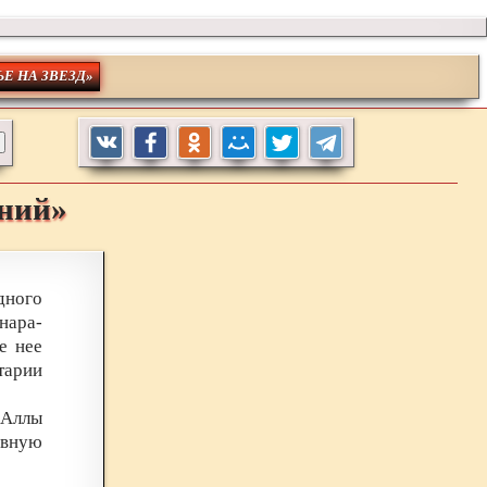
ЬЕ НА ЗВЕЗД»
ений»
дного
нара-
е нее
тарии
 Аллы
авную