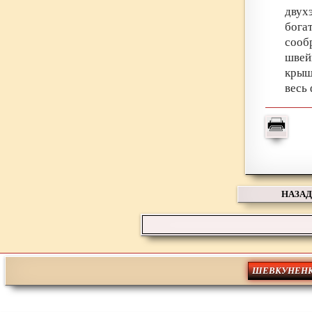
двух
бога
сооб
швей
крыш
весь
НАЗАД
ШЕВКУНЕНК