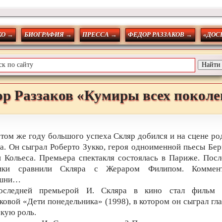
О →
БИОГРАФИЯ →
ПРЕССА →
ФЕДОР РАЗЗАКОВ →
«ДОС
ор
Раззаков
«Кумиры всех покол
 том же году большого успеха Скляр добился и на сцене ро
ра. Он сыграл Роберто Зукко, героя одноименной пьесы Бер
 Кольеса. Премьера спектакля состоялась в Париже. Посл
ики сравнили Скляра с Жераром Филипом. Коммен
ишни…
оследней премьерой И. Скляра в кино стал фильм
ковой «Дети понедельника» (1998), в котором он сыграл гл
кую роль.