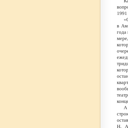
К
вопро
1991
«
в Ам
года 
мере
кото
очер
ежед
трид
кото
оста
квар
вооб
теат
конц
А
стро
остав
Н. А