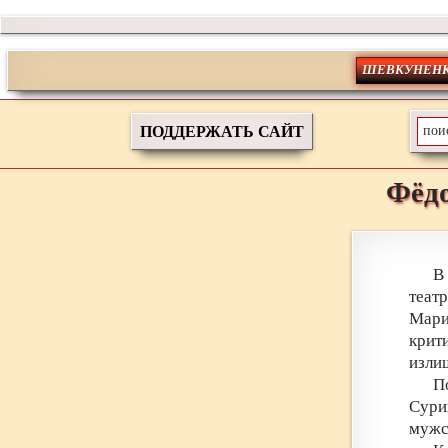
ШЕВКУНЕНК
ПОДДЕРЖАТЬ САЙТ
Фёд
В
теат
Мари
крит
изл
П
Сури
мужс