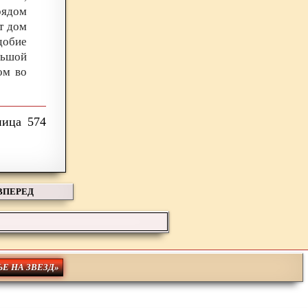
рядом
т дом
добие
льшой
ом во
574
ВПЕРЕД
ЬЕ НА ЗВЕЗД»