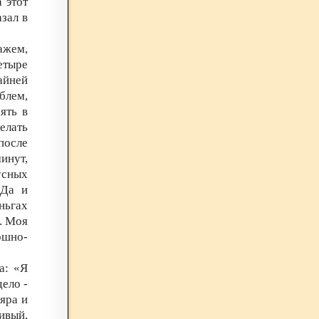
 этот
азал в
ажем,
етыре
райней
блем,
ять в
елать
после
инут,
усных
 Да и
ньгах
. Моя
ошно-
а: «Я
ело -
ляра и
ивый,