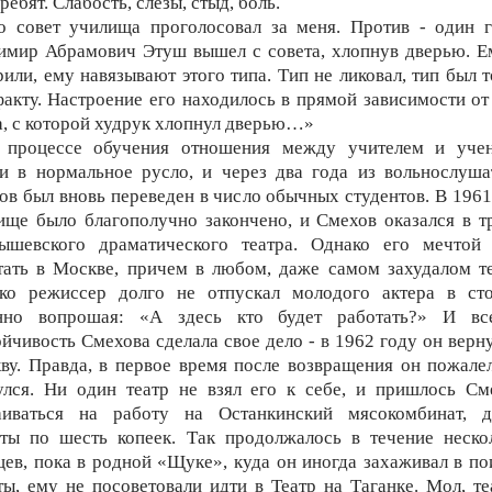
ребят. Слабость, слезы, стыд, боль.
о совет училища проголосовал за меня. Против - один г
имир Абрамович Этуш вышел с совета, хлопнув дверью. Е
рили, ему навязывают этого типа. Тип не ликовал, тип был т
факту. Настроение его находилось в прямой зависимости от
а, с которой худрук хлопнул дверью…»
 процессе обучения отношения между учителем и уче
и в нормальное русло, и через два года из вольнослуша
ов был вновь переведен в число обычных студентов. В 1961
ище было благополучно закончено, и Смехов оказался в т
ышевского драматического театра. Однако его мечтой
тать в Москве, причем в любом, даже самом захудалом те
ко режиссер долго не отпускал молодого актера в сто
нно вопрошая: «А здесь кто будет работать?» И в
ойчивость Смехова сделала свое дело - в 1962 году он верну
ву. Правда, в первое время после возвращения он пожалел
улся. Ни один театр не взял его к себе, и пришлось См
аиваться на работу на Останкинский мясокомбинат, д
еты по шесть копеек. Так продолжалось в течение неско
цев, пока в родной «Щуке», куда он иногда захаживал в по
ты, ему не посоветовали идти в Театр на Таганке. Мол, те