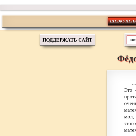
ШЕВКУНЕНК
ПОДДЕРЖАТЬ САЙТ
Фёд
…
Это 
прот
очен
мате
мол,
этог
мате