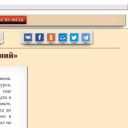
ЬЕ НА ЗВЕЗД»
ений»
меня.
урса,
, еще
дти в
вьте,
од до
он: в
ал на