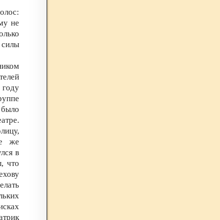
олос:
му не
олько
 силы
ником
телей
 году
руппе
 было
атре.
лицу,
се же
лся в
, что
ехову
елать
льких
исках
атрик