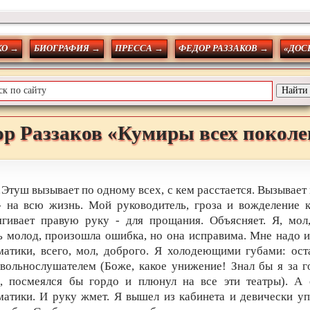
О →
БИОГРАФИЯ →
ПРЕССА →
ФЕДОР РАЗЗАКОВ →
«ДОС
ор
Раззаков
«Кумиры всех покол
Этуш вызывает по одному всех, с кем расстается. Вызывает 
- на всю жизнь. Мой руководитель, гроза и вожделение к
ягивает правую руку - для прощания. Объясняет. Я, мол
ь молод, произошла ошибка, но она исправима. Мне надо и
матики, всего, мол, доброго. Я холодеющими губами: оста
 вольнослушателем (Боже, какое унижение! Знал бы я за г
о, посмеялся бы гордо и плюнул на все эти театры). А 
матики. И руку жмет. Я вышел из кабинета и девически уп