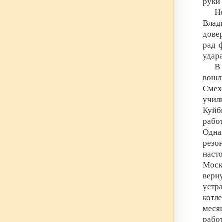
руки 
Н
Влад
дове
рад 
удар
В
вошл
Смех
учил
Куйб
рабо
Одна
резо
наст
Моск
верн
устр
котл
меся
рабо