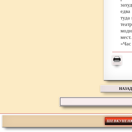
заху
едва
туда
теат
модн
мест
«Час
НАЗАД
ШЕВКУНЕНК