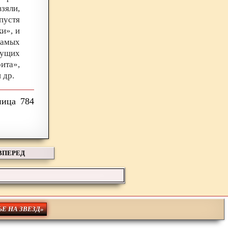
зяли,
пустя
и», и
самых
дущих
ита»,
 др.
784
ВПЕРЕД
ЬЕ НА ЗВЕЗД»