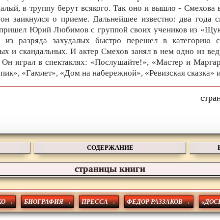
далый, в труппу берут всякого. Так оно и вышло - Смехова в
 он заикнулся о приеме. Дальнейшее известно: два года с
 пришел Юрий Любимов с группой своих учеников из «Щук
р из разряда захудалых быстро перешел в категорию 
ых и скандальных. И актер Смехов занял в нем одно из ве
. Он играл в спектаклях: «Послушайте!», «Мастер и Маргар
 пик», «Гамлет», «Дом на набережной», «Ревизская сказка» и
СОДЕРЖАНИЕ
страницы книги
О →
БИОГРАФИЯ →
ПРЕССА →
ФЕДОР РАЗЗАКОВ →
«ДОС