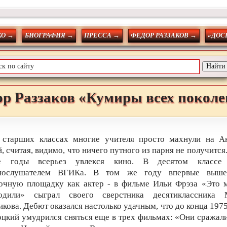
О →
БИОГРАФИЯ →
ПРЕССА →
ФЕДОР РАЗЗАКОВ →
«ДОС
ор
Раззаков
«Кумиры всех покол
 старших классах многие учителя просто махнули на А
, считая, видимо, что ничего путного из парня не получится
е годы всерьез увлекся кино. В десятом классе 
нослушателем ВГИКа. В том же году впервые выш
очную площадку как актер - в фильме Ильи Фрэза «Это 
одили» сыграл своего сверстника десятиклассника
икова. Дебют оказался настолько удачным, что до конца 1975
оцкий умудрился сняться еще в трех фильмах: «Они сражали