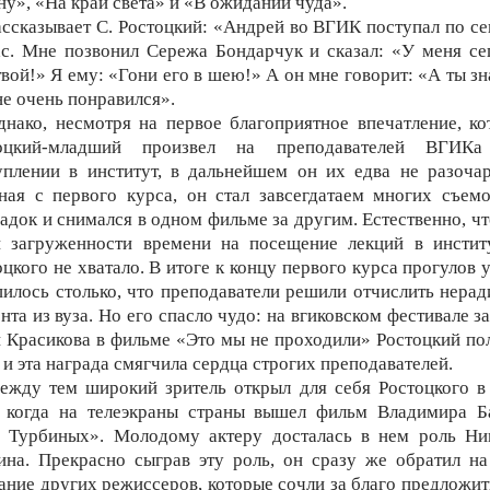
ну», «На край света» и «В ожидании чуда».
ассказывает С. Ростоцкий: «Андрей во ВГИК поступал по се
ас. Мне позвонил Сережа Бондарчук и сказал: «У меня се
твой!» Я ему: «Гони его в шею!» А он мне говорит: «А ты зн
не очень понравился».
днако, несмотря на первое благоприятное впечатление, ко
оцкий-младший произвел на преподавателей ВГИК
уплении в институт, в дальнейшем он их едва не разочар
ная с первого курса, он стал завсегдатаем многих съем
адок и снимался в одном фильме за другим. Естественно, чт
й загруженности времени на посещение лекций в инстит
цкого не хватало. В итоге к концу первого курса прогулов 
пилось столько, что преподаватели решили отчислить нерад
нта из вуза. Но его спасло чудо: на вгиковском фестивале з
 Красикова в фильме «Это мы не проходили» Ростоцкий по
 и эта награда смягчила сердца строгих преподавателей.
ежду тем широкий зритель открыл для себя Ростоцкого в
, когда на телеэкраны страны вышел фильм Владимира Б
 Турбиных». Молодому актеру досталась в нем роль Ни
ина. Прекрасно сыграв эту роль, он сразу же обратил на
ание других режиссеров, которые сочли за благо предложит