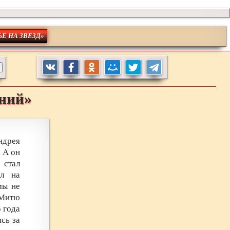
ЬЕ НА ЗВЕЗД»
ений»
ндрея
. А он
стал
ел на
мы не
 Митю
 года
сь за