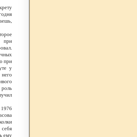
крету
годня
аешь,
торое
а при
овал.
очных
о при
уте у
у него
ивого
а роль
лучил
 1976
асова
колки
 себя
ь ему