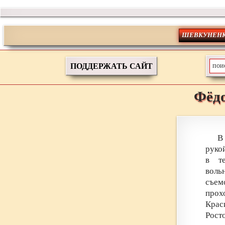
ШЕВКУНЕНК
ПОДДЕРЖАТЬ САЙТ
Фёд
В
рукой
в т
воль
съем
прох
Крас
Рост