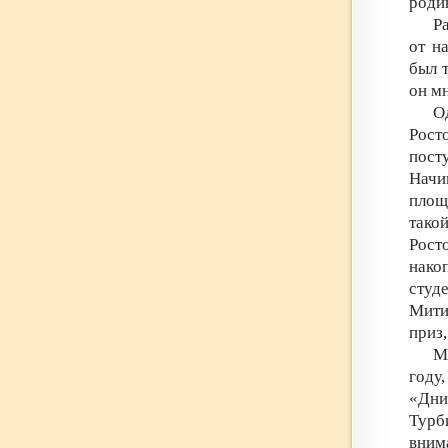
роди
Р
от н
был 
он м
О
Рост
пост
Начи
площ
тако
Росто
нако
студе
Мити
приз,
М
году
«Дни
Турб
вним