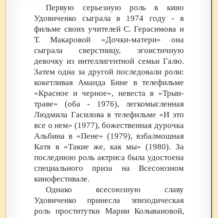
Первую серьезную роль в кино
Удовиченко сыграла в 1974 году - в
фильме своих учителей С. Герасимова и
Т. Макаровой «Дочки-матери» она
сыграла сверстницу, эгоистичную
девочку из интеллигентной семьи Галю.
Затем одна за другой последовали роли:
кокетливая Аманда Бине в телефильме
«Красное и черное», невеста в «Трын-
траве» (оба - 1976), легкомысленная
Людмила Гасилова в телефильме «И это
все о нем» (1977), божественная дурочка
Альбина в «Пене» (1979), взбалмошная
Катя в «Такие же, как мы» (1980). За
последнюю роль актриса была удостоена
специального приза на Всесоюзном
кинофестивале.
Однако всесоюзную славу
Удовиченко принесла эпизодическая
роль проститутки Марии Колывановой,