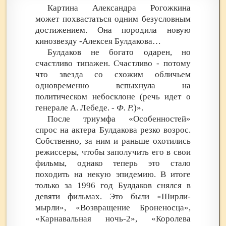
Картина Александра Рогожкина
может похвастаться одним безусловным
достижением. Она породила новую
кинозвезду -Алексея Булдакова…
Булдаков не богато одарен, но
счастливо типажен. Счастливо - потому
что звезда со схожим обличьем
одновременно вспыхнула на
политическом небосклоне (речь идет о
генерале А. Лебеде. -
Ф. Р.
)».
После триумфа «Особенностей»
спрос на актера Булдакова резко возрос.
Собственно, за ним и раньше охотились
режиссеры, чтобы заполучить его в свои
фильмы, однако теперь это стало
походить на некую эпидемию. В итоге
только за 1996 год Булдаков снялся в
девяти фильмах. Это были «Ширли-
мырли», «Возвращение Броненосца»,
«Карнавальная ночь-2», «Королева