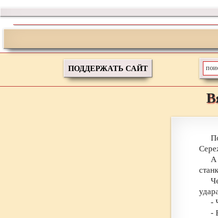
ПОДДЕРЖАТЬ САЙТ
В
П
Сере
А
станк
Ч
удара
- 
- 