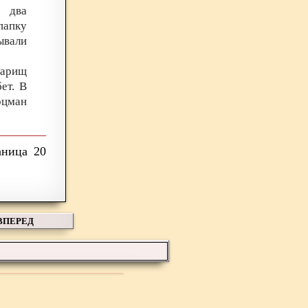
у два
папку
вали
варищ
ет. В
оцман
20
ВПЕРЕД