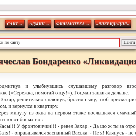
САЙТ →
АДМИН →
ФИЛЬМОТЕКА →
«ЛИКВИДАЦИЯ»
ячеслав
Бондаренко
«Ликвидаци
одмигнув и улыбнувшись слушавшему разговор взр
жке («Сережка, помогай отцу!»), Гоцман зашагал дальше.
 Захар, решительно сплюнув, бросил сыну, чтоб присматрив
ом, и вернулся в квартиру.
ерез минуту из окна на первом этаже послышался смачный
 и топот босых ног.
Часы!!! У фронтовички!!! - ревел Захар. - Да шо ж ты за отро
Батя! - оправдывался заспанный Васька. - Не я! Клянусь - не 