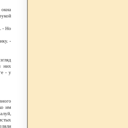
 окна
рукой
. - Но
ику. -
згляд
и них
е - у
вного
ко им
алуй,
истых
деляли