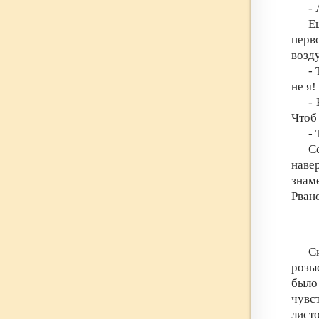
- 
Е
перв
возд
-
не я!
-
Чтоб 
-
С
наве
знам
Рван
С
розы
было
чувс
листо