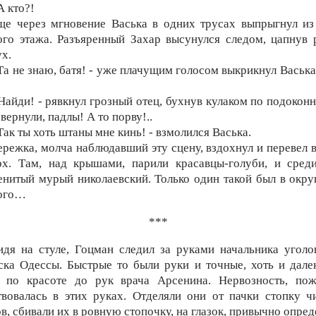
А кто?!
ще через мгновение Васька в одних трусах выпрыгнул из
ого этажа. Разъяренный Захар высунулся следом, цапнув 
ух.
 Та не знаю, батя! - уже плачущим голосом выкрикнул Васька
 Найди! - рявкнул грозный отец, бухнув кулаком по подоконн
вернули, падлы! А то порву!..
 Так ты хоть штаны мне кинь! - взмолился Васька.
ережка, молча наблюдавший эту сцену, вздохнул и перевел в
рх. Там, над крышами, парили красавцы-голуби, и сред
енитый мурый николаевский. Только один такой был в округ
ого…
***
идя на стуле, Гоцман следил за руками начальника уголо
ска Одессы. Быстрые то были руки и точные, хоть и дале
 по красоте до рук врача Арсенина. Нервозность, пож
твовалась в этих руках. Отделяли они от пачки стопку ч
в, сбивали их в ровную стопочку, на глазок, привычно опре