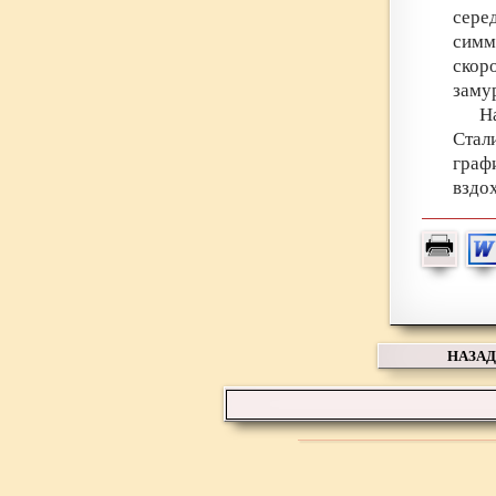
сере
симм
ско
заму
Н
Стал
граф
вздо
НАЗАД