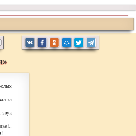
я»
ослых
ал за
 звук
дье!..
я!