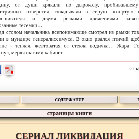
дину, от души крякали по дыроколу, пробивавшем
етричных отверстия, складывали в серую потертую 
росшивателя и двумя резкими движениями завязы
рзанные тесемки…
ад столом начальника всепонимающе смотрел из рамки то
ин в мундире генералиссимуса. В окно рвался птичий щеб
ине - теплая, желтоватая от стекла водичка… Жара. Г
хнул, меряя шагами кабинет.
СОДЕРЖАНИЕ
страницы книги
СЕРИАЛ ЛИКВИДАЦИЯ